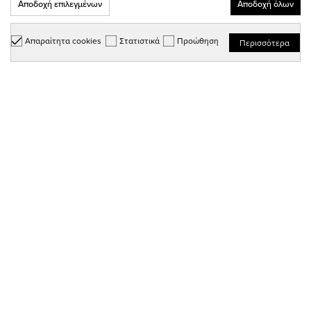
Αποδοχή επιλεγμένων
Αποδοχή όλων
Μάθε πρώτος για νέες κυκλοφορίες και προσφορές από το
Biker's World!
Απαραίτητα cookies
Στατιστικά
Προώθηση
Περισσότερα
Εγγραφή
Συμφωνώ με τους
όρους & προϋποθέσεις
Μπες στη σελίδα μας στο
Μπες στη σελίδα μας στο
Facebook
Instagram
ΠΛΗΡΟΦΟΡΙΕΣ
ΧΡΗΣΙΜΟΙ ΣΥΝΔΕΣΜΟΙ
ΕΠΙΚΟΙΝΩΝΙΑ