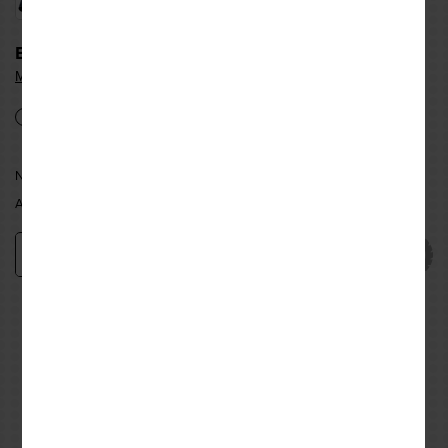
ΕΠΙΛΟΓΗ ΜΕΓΕΘΟΥΣ & ΔΙΑΘΕΣΙΜΟΤΗΤΑ:
Μεγεθολόγιο
S
M
L
XL
XXL
3XL
4XL
ΝΕΑ ΦΙΛΑΔΕΛΦΕΙΑ:
ΕΠΙΛΕΞΤΕ ΜΕΓΕΘΟΣ
ΑΘΗΝΑ:
ΕΠΙΛΕΞΤΕ ΜΕΓΕΘΟΣ
Προσθήκη
−
+
Εναλλακτικές προτάσεις