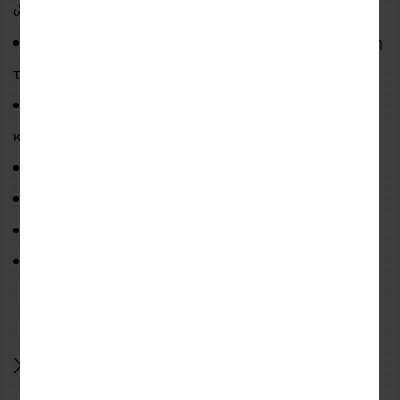
ώμους.
Δυνατότητα αναβάθμισης προστασίας με την προσθήκη
του προστατευτικού πλάτης Rev'it Seesoft Type RV.
Ρυθμιζόμενα σημεία εφαρμογής στη μέση, τα μανίκια
και τους καρπούς.
Ρυθμιζόμενο κολάρο.
Aνακλαστικό λογότυπο στην πλάτη.
Ιμάντας σύνδεσης με τζήν.
Δύο εξωτερικές τσέπες και μια εσωτερική
Χαρακτηριστικά