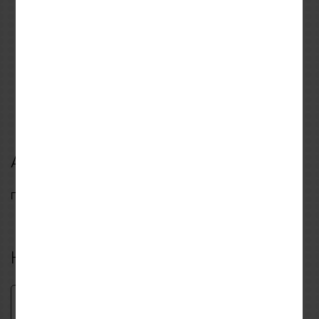
REVIT
EIGHT
S
M
L
XL
M
Μπουφάν REVIT
Μπουφάν Καλοκαιρινό
CONTROL H2O Black-
EIGHT AIRFLOW Μαύρο
White
195,99€
69,92€
279,99€
99,89€
Αξιολογήσεις
Γράψτε πρώτος μια αξιολόγηση για αυτό το προϊόν
Η δική σου αξιολόγηση