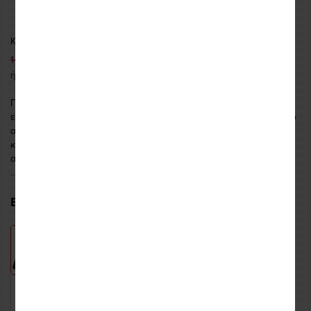
Κωδικός: REVFJT3300010
134,99 €
149,99 €
ή εως και
5 δόσεις
των
27,00
€
Πλήρως διάτρητo καλοκαιρινό τζάκετ, το Eclipse 2 της Revit είναι
ειδικά σχεδιασμένο ώστε να που παρέχει στον αναβάτη εξαιρετικό
αερισμό στις υψηλές θερμοκρασίες. Είναι κατασκευασμένο από
κορυφαίας ποιότητας υλικά τα οποία το καθιστούν ιδιαίτερα
ασφαλές, άνετο και ελαφρύ και διαθέτει προστασίες υψηλώ
...περισσότερα
ΕΠΙΛΟΓΗ ΧΡΩΜΑΤΟΣ: