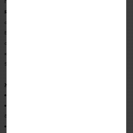
Πλήρως διάτρητo καλοκαιρινό τζάκετ, το
Eclipse 2
της
Revit
είναι ειδικά σχεδιασμένο ώστε να που παρέχει στον
αναβάτη εξαιρετικό αερισμό στις υψηλές θερμοκρασίες.
Είναι κατασκευασμένο από κορυφαίας ποιότητας υλικά τα
οποία το καθιστούν ιδιαίτερα ασφαλές, άνετο και ελαφρύ
και διαθέτει προστασίες υψηλών προδιαγραφών
SEESMART CE-level 1 σε αγκώνες και ώμους.
Χαρακτηριστικά
:
Υλικό: Polyester 600D / Polyester mesh.
Πλήρως διάτρητο ώστε να εξασφαλίζεται η μέγιστη
δυνατή διαπνοή.
Προστατευτικά SEESMART CE-level 1 σε αγκώνες και