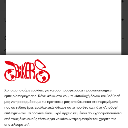
INFORMATIONS
USEFUL LINKS
CONTACT US
9 Anagenniseos, Nea Filadelfeia
+30 210 277 2422
Mon - Wed: 09:00 - 19:00
Tue - Thu - Fri: 09:00 - 20:00
Sat: 10:00 - 15:00
Pireos 86, Athina
Χρησιμοποιούμε cookies, για να σου προσφέρουμε προσωποποιημένη
+30 210 342 4454
εμπειρία περιήγησης. Κάνε «κλικ» στο κουμπί «Αποδοχή όλων» και βοήθησέ
Mon - Fri: 09:00 - 19:00
μας να προσαρμόσουμε τις προτάσεις μας αποκλειστικά στο περιεχόμενο
Sat: 10:00 - 15:00
που σε ενδιαφέρει. Εναλλακτικά κλίκαρε αυτά που θες και πάτα «Αποδοχή
επιλεγμένων»! Τα cookies είναι μικρά αρχεία κειμένου που χρησιμοποιούνται
store@bikers-world.gr
από τους δικτυακούς τόπους για να κάνουν την εμπειρία του χρήστη πιο
ΑΦΜ: 802835511
αποτελεσματική.