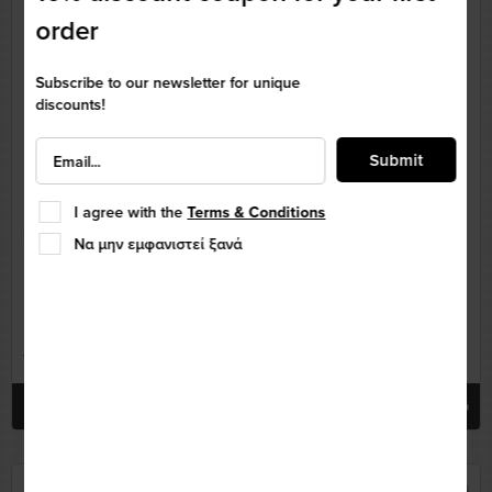
order
Subscribe to our newsletter for unique
discounts!
Submit
I agree with the
Terms & Conditions
UNIK
UNIK
Να μην εμφανιστεί ξανά
Μάσκα MX Unik GX-03 Blue
Μάσκα MX Unik GX-03 Red
25,00€
25,00€
50,00€
50,00€
More
More
-50%
-24%