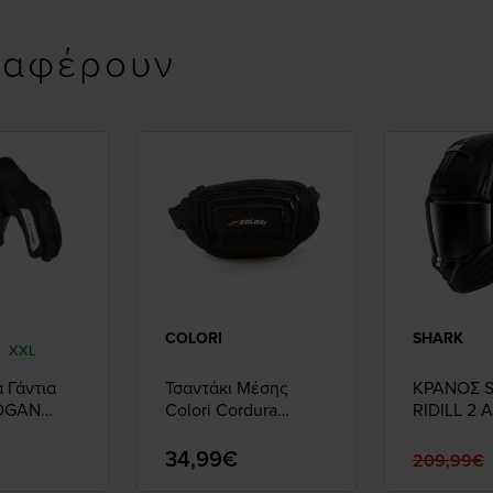
ιαφέρουν
COLORI
SHARK
XXL
 Γάντια
Τσαντάκι Μέσης
ΚΡΑΝΟΣ 
LOGAN
Colori Cordura
RIDILL 2
Οπλοθήκη
ΜΑΥΡΟ/Α
34,99€
209,99€