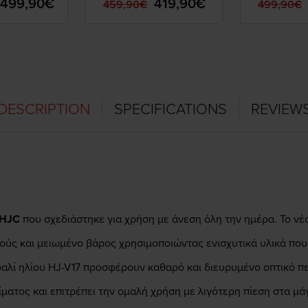
499,90€
419,90€
459,90€
499,90€
DESCRIPTION
SPECIFICATIONS
REVIEW
HJC
που σχεδιάστηκε για χρήση με άνεση όλη την ημέρα. Το ν
ύς και μειωμένο βάρος χρησιμοποιώντας ενισχυτικά υλικά πο
 γυαλί ηλίου HJ-V17 προσφέρουν καθαρό και διευρυμένο οπτικό 
ατος και επιτρέπει την ομαλή χρήση με λιγότερη πίεση στα μάγο