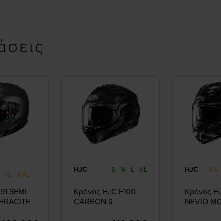
άσεις
HJC
HJC
S
M
L
XL
XS
XL
XXL
91 SEMI
Κράνος HJC F100
Κράνος HJ
HRACITE
CARBON S
NEVIO MC