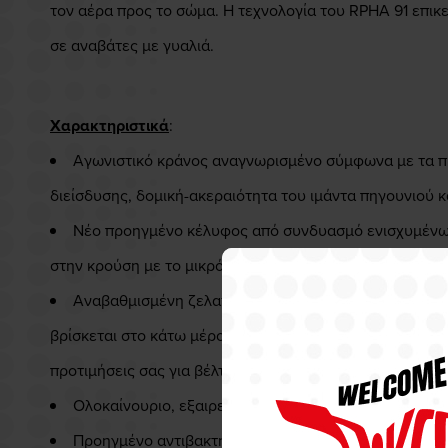
τον αέρα προς το σώμα. Η τεχνολογία του RPHA 91 επικε
σε αναβάτες με γυαλιά.
Χαρακτηριστικά
:
Αγωνιστικό κράνος αναγνωρισμένο σύμφωνα με τα πρ
διείσδυσης, δομική-ακεραιότητα του ιμάντα πηγουνιού κ
Νέο προηγμένο κέλυφος από συνδυασμό ενισχυμένων 
στην κρούση με το μικρότερο βάρος.
Αναβαθμισμένη ζελατίνα και εσωτερικό γυαλί ηλίου:
βρίσκεται στο κάτω μέρος του κράνους. Ο νέος μηχανισμ
προτιμήσεις σας για βέλτιστη εφαρμογή.
Ολοκαίνουριο, εξαιρετικής ποιότητας εσωτερικό με 
Προηγμένο αντιβακτηριακό ύφασμα παρέχει βελτιωμέ