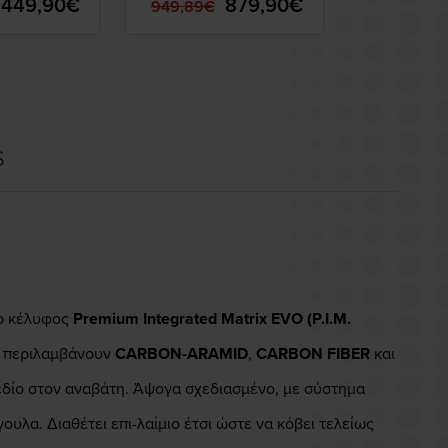
449,90€
879,90€
949,89€
169,90€
S
έο κέλυφος
Premium Integrated Matrix EVO (P.I.M.
υ περιλαμβάνουν
CARBON-ARAMID
,
CARBON FIBER
και
πεδίο στον αναβάτη. Άψογα σχεδιασμένο, με σύστημα
υλα. Διαθέτει επι-λαίμιο έτσι ώστε να κόβει τελείως