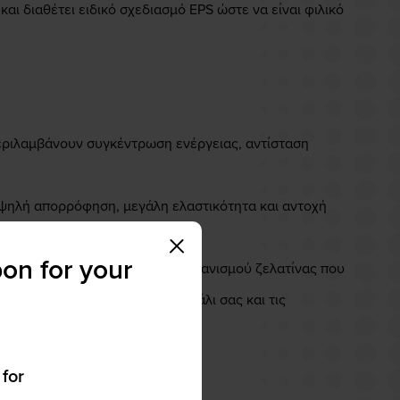
ι διαθέτει ειδικό σχεδιασμό EPS ώστε να είναι φιλικό
εριλαμβάνουν συγκέντρωση ενέργειας, αντίσταση
υψηλή απορρόφηση, μεγάλη ελαστικότητα και αντοχή
on for your
 με τον νέο εύκολο σύστημα μηχανισμού ζελατίνας που
άλογα με την εφαρμογή στο κεφάλι σας και τις
 for
ωμα.