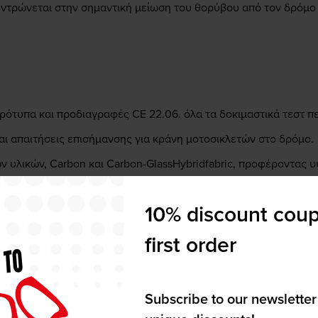
ντρώνεται στην σημαντική μείωση του θορύβου από τον δρόμο κα
ότυπα και προδιαγραφές CE 22.06. όλα τα δοκιμαστικά τεστ π
αι απαιτήσεις επισήμανσης για κράνη μοτοσικλετών στο δρόμο.
υλικών, Carbon και Carbon-GlassHybridfabric, προφέροντας 
10% discount coup
 Η αντιθαμβωτική αντιηλιακή μεμβράνη αποδεσμεύεται γρήγορα
first order
ός σας επιτρέπει να το ρυθμίσετε σε 3 διαφορετικές θέσεις αν
ανανεωμένο design και κορυφαία υλικά.
Subscribe to our newsletter
νη λειτουργία απομάκρυνσης της υγρασίας και γρήγορο στέγν