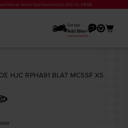
λεστούν με σειρά προτεραιότητας από τις 24/08.
Garage
Add Bike+
ΟΣ HJC RPHA91 BLAT MC5SF XS
C5959