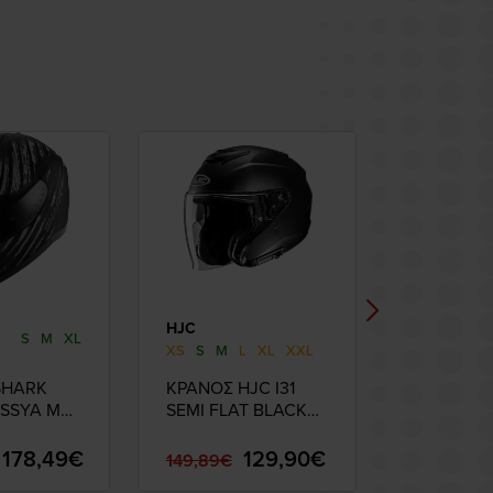
HJC
REVIT
S
M
XL
03
XS
S
M
L
XL
XXL
SHARK
ΚΡΑΝΟΣ HJC I31
Revit See
 ASSYA MAT
SEMI FLAT BLACK
Προστατε
ΝΘΡΑΚΙ
MED
Πλάτης
178,49€
129,90€
149,89€
44,00€