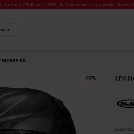
ειστά από 08/08 έως 23/08. Οι ηλεκτρονικές παραγγελίες θα εκτε
arch
T MC5SF XS
ΚΡΑΝ
-10%
Code: HJ