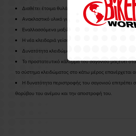
Διαθέτει έτοιμα θυλάκια για τοποθέτηση γυαλιών.3D 
Ανακλαστικό υλικό για ασφάλεια τις βραδινές ώρες.
Εναλλασσόμενα μαξιλάρια για τα μάγουλα σε όλα τα
Η νέα κλειδαριά γείσου ανοίγει πιο εύκολα και ασφ
Δυνατότητα κλειδώματος του σαγονιού σε όρθια θέση
Το προστατευτικό κάλυμμα του σαγονιού μαζεύει όταν
το σύστημα κλειδώματος στο κάτω μέρος επανέρχεται αυ
Η δυνατότητα περιστροφής του σαγονιού επιτρέπει στ
θορύβου του ανέμου και την αποστροφή του.