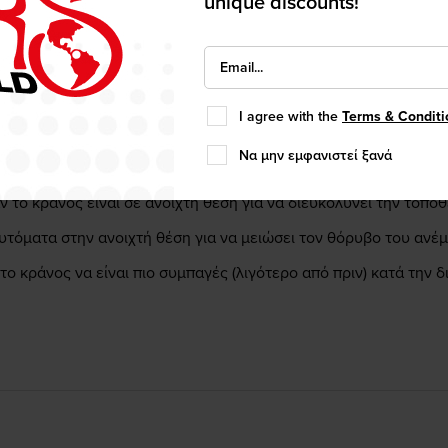
unique discounts!
contour cheek pads.
 μεγέθη για άψογη εφαρμογή.
I agree with the
Terms & Conditi
αλέστερα χάρη στο νέο σύστημα ώθησης και απελευθέρωσης.
Να μην εμφανιστεί ξανά
 όταν θέλετε να οδηγήσετε με αυτό ανοιχτό για πιο ασφαλή ο
 το κράνος είναι σε ανοιχτή θέση για να διευκολύνει την τοποθ
τόματα στην ανοιχτή θέση για να μειώσει τον θόρυβο του ανέμο
ο κράνος να είναι πιο συμπαγές (λιγότερο από πριν) κατά την δ