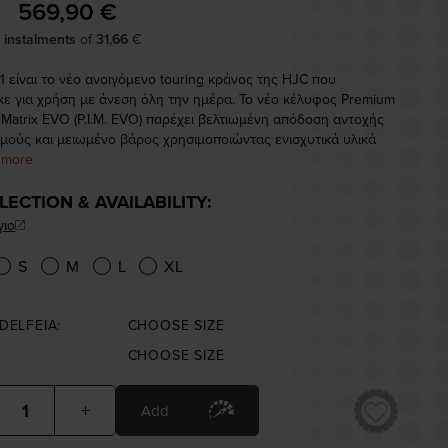
569,90 €
8 instalments
of
31,66
€
1 είναι το νέο ανοιγόμενο touring κράνος της HJC που
κε για χρήση με άνεση όλη την ημέρα. Το νέο κέλυφος Premium
 Matrix EVO (P.I.M. EVO) παρέχει βελτιωμένη απόδοση αντοχής
μούς και μειωμένο βάρος χρησιμοποιώντας ενισχυτικά υλικά
..more
ELECTION & AVAILABILITY:
γιο
S
M
L
XL
DELFEIA:
CHOOSE SIZE
CHOOSE SIZE
+
Add