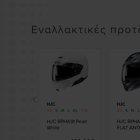
Εναλλακτικές προτ
HJC
HJC
XS
S
M
L
XL
XXL
XS
S
M
L
HJC RPHA91 Pearl
HJC RPHA
White
FLAT ANT