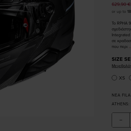
629,90 €
or up to
1
Το RPHA 9
σχεδιάστη
Integrated
σε κραδασ
που περι
.
SIZE S
Μεγεθολό
XS
NEA FILA
ATHENS:
−