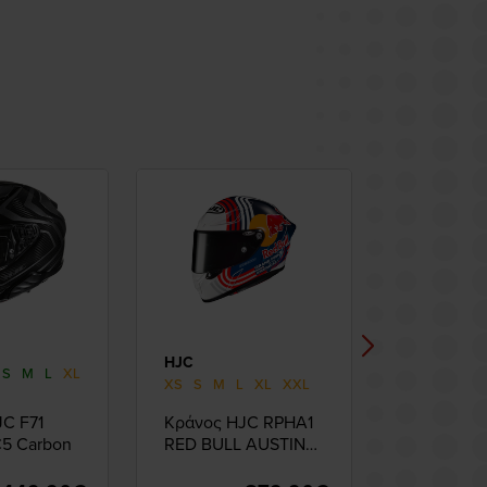
HJC
HJC
S
M
L
XL
S
M
XS
S
M
L
XL
XXL
C F71
Κράνος HJC RPHA1
ΚΡΑΝΟΣ H
5 Carbon
RED BULL AUSTIN
SEMI FLA
GP