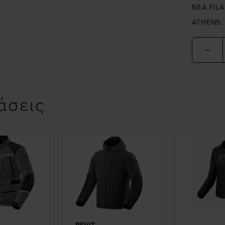
NEA FILA
ATHENS:
−
άσεις