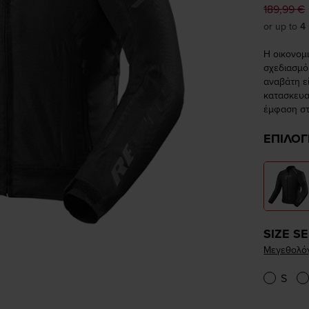
189,99 €
or up to
4
Η οικονομι
σχεδιασμό
αναβάτη εί
κατασκευα
έμφαση στ
ΕΠΙΛΟΓ
SIZE S
Μεγεθολό
S