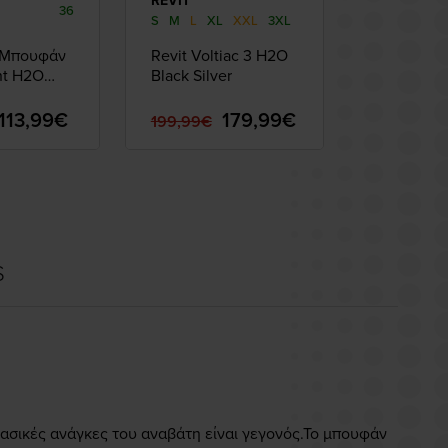
REVIT
REVIT
36
S
M
L
XL
XXL
3XL
ο Μπουφάν
Revit Voltiac 3 H2O
Μπουφάν 
nt H2O
Black Silver
Revit Ver
racite
White-Re
113,99€
179,99€
199,99€
229,97€
S
βασικές ανάγκες του αναβάτη
είναι γεγονός.Το μπουφάν