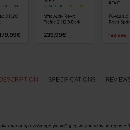
REVIT
REVIT
XXL
3XL
S
M
L
XL
XXL
3XL
iac 3 H2O
Μπουφάν Revit
Γυναικεί
k
Traffic 2 H2O Dark
Revit Spri
Blue Black
Black/Anth
179,99€
239,99€
189,99€
DESCRIPTION
SPECIFICATIONS
REVIEW
μαλιστικό σπορ σχεδιασμό
για καθημερινό
μπουφάν με τις ποιο 