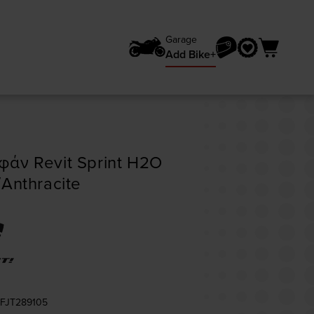
Garage
Add Bike+
άν Revit Sprint H2O
/Anthracite
VFJT289105