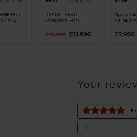
REVIT
S-LINE
S
M
L
XL
S
M
L
XL
OHE FLIP-
ΤΖΑΚΕΤ REVIT
Προστασί
007 BLACK
CONTROL H2O
S-LINE LE
BLACK/ANTHRA S
€
251,99€
23,99€
279,99€
Your revie