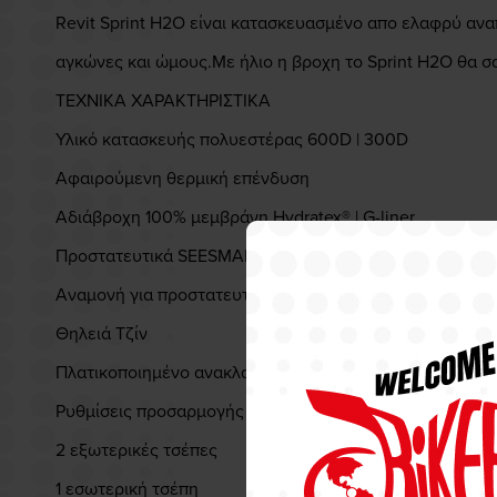
Revit Sprint H2O είναι κατασκευασμένο απο ελαφρύ α
αγκώνες και ώμους.Με ήλιο η βροχη το Sprint H2O θα 
ΤΕΧΝΙΚΑ ΧΑΡΑΚΤΗΡΙΣΤΙΚΑ
Υλικό κατασκευής πολυεστέρας 600D | 300D
Αφαιρούμενη θερμική επένδυση
Αδιάβροχη 100% μεμβράνη Hydratex® | G-liner
Προστατευτικά SEESMART™ CE-level 1 σε αγκώνες-ώμ
Αναμονή για προστατευτικό πλάτης SEESOFT™ CE-level
Θηλειά Τζίν
Πλατικοποιημένο ανακλαστικά στην πλάτη και τα χέρια
Ρυθμίσεις προσαρμογής σε μέση-μανσέτα
2 εξωτερικές τσέπες
1 εσωτερική τσέπη