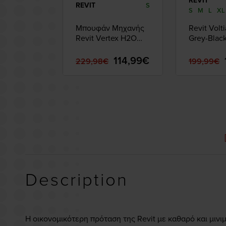
REVIT
REVIT
S
S
M
L
XL
Μπουφάν Μηχανής
Revit Volt
Revit Vertex H2O
Grey-Blac
Black-White
114,99€
229,98€
199,99€
Description
Η οικονομικότερη πρόταση της Revit
με καθαρό και μινι