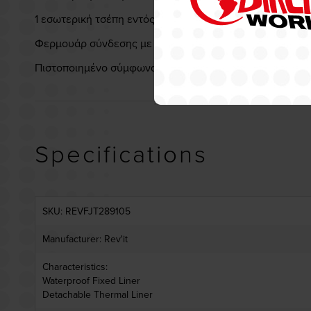
1 εσωτερική τσέπη εντός θερμικής επένδυσης
Φερμουάρ σύνδεσης με παντελόνι
Πιστοποιημένο σύμφωνα με το πρότυπο EN 17092, που δη
Specifications
SKU: REVFJT289105
Manufacturer: Rev'it
Characteristics:
Waterproof Fixed Liner
Detachable Thermal Liner