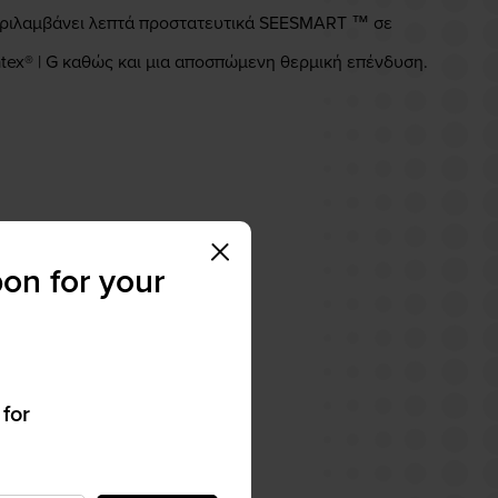
εριλαμβάνει λεπτά προστατευτικά SEESMART ™ σε
tex® | G καθώς και μια αποσπώμενη θερμική επένδυση.
on for your
 for