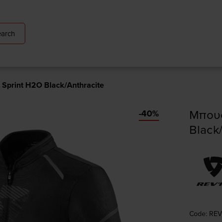
arch
Sprint H2O Black/Anthracite
Μπουφ
-40%
Black
Code: RE