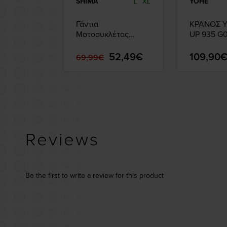
SHIMA
YOHE
L
XL
Γάντια
ΚΡΑΝΟΣ Y
Μοτοσυκλέτας
UP 935 G
SHIMA Caliber White
S
52,49€
109,90
69,99€
Reviews
Be the first to write a review for this product