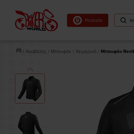
se menu
Products
Se
ubmenu
ubmenu
Αναβάτης
Μπουφάν
Χειμερινά
Μπουφάν Revit 
ubmenu
ubmenu
ubmenu