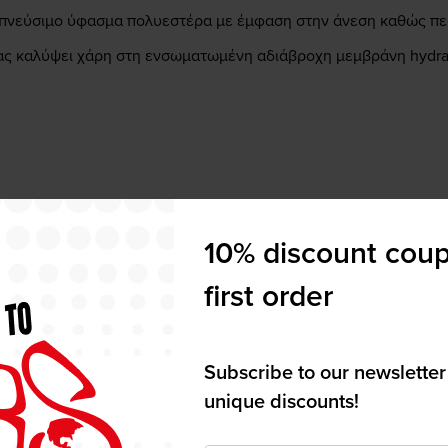
ναπνεύσιμο ύφασμα πολυεστέρα με έμφαση στην άνεση καθώς π
σας καλύψει χάρη στη ενσωματωμένη αδιάβροχη μεμβράνη hydra
ους
10% discount coup
 2
first order
Subscribe to our newsletter
unique discounts!