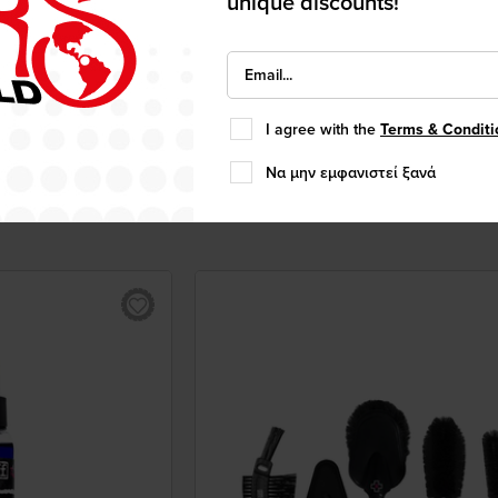
unique discounts!
MUCOFF
NTI FOG 32ML
MUC-OFF ΠΑΝΙ ΓΥΑΛΙΣΜ. ΜΙΚΡΟ
11,49€
I agree with the
Terms & Conditi
Να μην εμφανιστεί ξανά
More