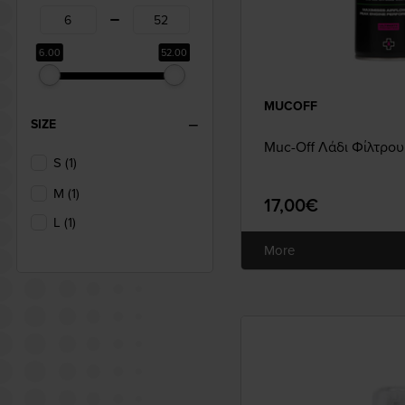
6.00
52.00
MUCOFF
SIZE
Muc-Off Λάδι Φίλτρο
S (1)
M (1)
17,00€
L (1)
More