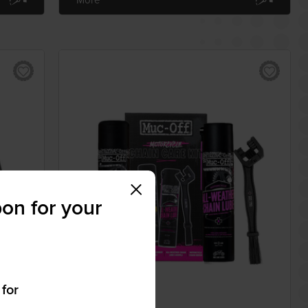
on for your
 for