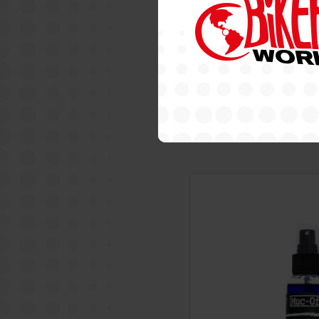
MUCOFF
MUC-OFF PREMIUM A
15,49€
More