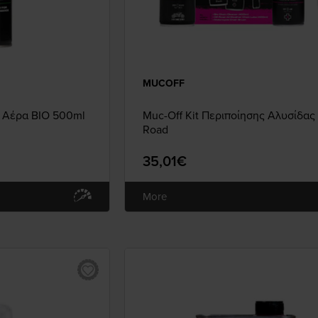
MUCOFF
υ Αέρα BIO 500ml
Muc-Off Κit Περιποίησης Αλυσίδας 
Road
35,01€
More