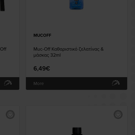
MUCOFF
Off
Muc-Off Καθαριστικό ζελατίνας &
μάσκας 32ml
6,49€
More