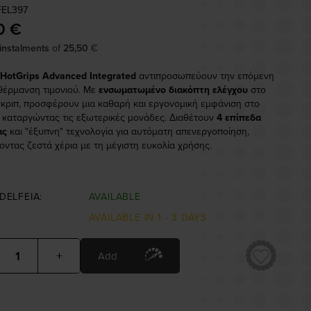
FEL397
0 €
 instalments
of
25,50
€
 HotGrips Advanced Integrated
αντιπροσωπεύουν την επόμενη
 θέρμανση τιμονιού. Με
ενσωματωμένο διακόπτη ελέγχου
στο
γκριπ, προσφέρουν μια καθαρή και εργονομική εμφάνιση στο
ς, καταργώντας τις εξωτερικές μονάδες. Διαθέτουν
4 επίπεδα
ας
και "έξυπνη" τεχνολογία για αυτόματη απενεργοποίηση,
οντας ζεστά χέρια με τη μέγιστη ευκολία χρήσης.
DELFEIA:
AVAILABLE
AVAILABLE IN 1 - 3 DAYS
+
Add