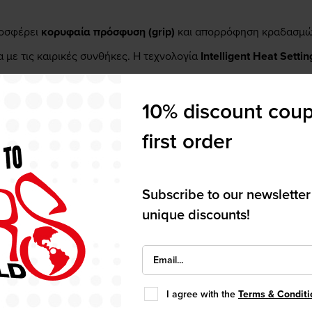
ροσφέρει
κορυφαία πρόσφυση (grip)
και απορρόφηση κραδασμώ
 με τις καιρικές συνθήκες. Η τεχνολογία
Intelligent Heat Settin
μπαταρία της μοτοσυκλέτας σας απενεργοποιώντας αυτόματα τα 
10% discount coup
mm.
first order
troller)
στο αριστερό γκριπ για απόλυτη εργονομία.
Subscribe to our newsletter
ιξη LED για άμεσο έλεγχο.
unique discounts!
ει αυτόματα τα γκριπ για προστασία της μπαταρίας.
το κράτημα
και άνεση στις μεγάλες διαδρομές.
λωδίωση υψηλής αντοχής.
I agree with the
Terms & Conditi
7/8")
με δυνατότητα κοπής του μήκους για τέλεια εφαρμογή.