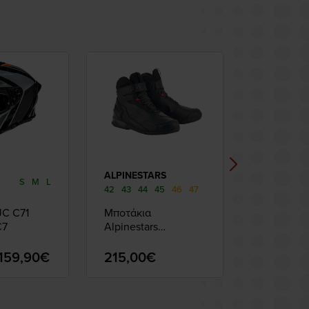
ALPINESTARS
NEXX
S
M
L
42
43
44
45
46
47
XS
S
M
L
JC C71
Μποτάκια
Κράνος N
C7
Alpinestars
X.WST3 B-
AUSTRAL
Blue/Blac
Black/Grey
159,90€
215,00€
499,99€