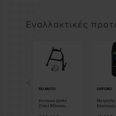
Εναλλακτικές προτ
RD.MOTO
OXFORD
Κεντρικό Διπλό
Μετρητής 
Στάντ RDmoto
Ελαστικο
Honda 1100 Africa
AirGauge
Twin 2020