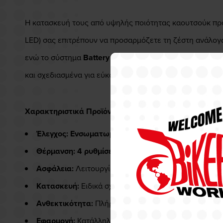
Η κατασκευή τους από υψηλής ποιότητας καουτσούκ π
LED) σας επιτρέπουν να προσαρμόζετε τη ζέστη ανάλογα
ενώ το σύστημα
Battery Saving Mode
προστατεύει την 
και σχεδιασμένα για εύκολη εγκατάσταση σε τιμόνια 22
Χαρακτηριστικά Προϊόντος
Έλεγχος:
Ενσωματωμένος διακόπτης (Integrated Con
Θέρμανση:
4 ρυθμίσεις θερμότητας
με έγχρωμη ένδε
Ασφάλεια:
Λειτουργία
Battery Saving Mode
που σβήν
Κατασκευή:
Ειδικά σχεδιασμένη επιφάνεια για
μέγισ
Ανθεκτικότητα:
Πλήρως
αδιάβροχη σχεδίαση
και κα
Εφαρμογή:
Κατάλληλα για τιμόνια διαμέτρου
22mm (