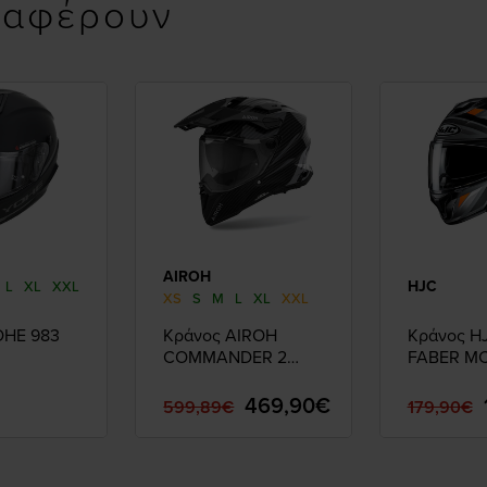
ιαφέρουν
AIROH
HJC
L
XL
XXL
XS
S
M
L
XL
XXL
OHE 983
Κράνος AIROH
Κράνος H
COMMANDER 2
FABER M
FULL GARBON
GLOSS
469,90€
599,89€
179,90€