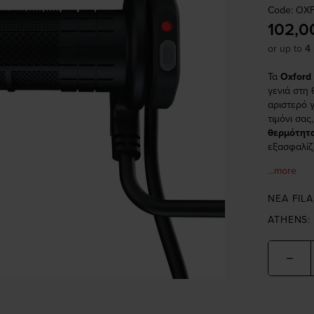
Code: OX
102,0
or up to
4
Τα
Oxford
γενιά στη
αριστερό 
τιμόνι σα
θερμότητ
εξασφαλίζ
...more
NEA FILA
ATHENS:
−