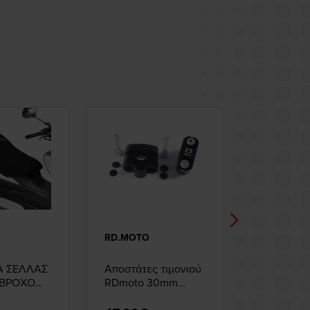
RD.MOTO
RD.MOTO
 ΣΕΛΛΑΣ
Αποστάτες τιμονιού
Αποστάτες
ΑΒΡΟΧΟ
RDmoto 30mm
RDmoto 
Black
Silver