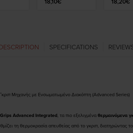
18,10€
18,20€
DESCRIPTION
SPECIFICATIONS
REVIEW
Γκριπ Μηχανής με Ενσωματωμένο Διακόπτη (Advanced Series)
Grips Advanced Integrated
, τα πιο εξελιγμένα
θερμαινόμενα γ
υθμίζει τη θερμοκρασία απευθείας από το γκριπ, διατηρώντας το