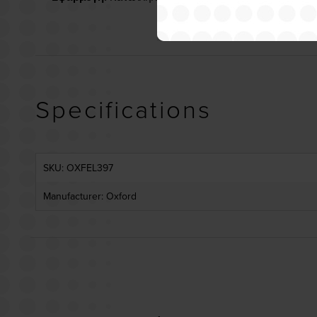
Specifications
SKU: OXFEL397
Manufacturer: Oxford