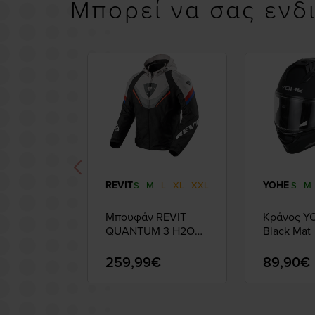
Μπορεί να σας ενδ
REVIT
YOHE
S
M
L
XL
XXL
S
M
Μπουφάν REVIT
Κράνος Y
QUANTUM 3 H2O
Black Mat
Black-Light Grey
259,99€
89,90€