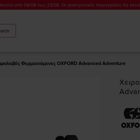
ειστά από 08/08 έως 23/08. Οι ηλεκτρονικές παραγγελίες θα εκτε
arch
ιρολαβές Θερμαινόμενες OXFORD Advanced Adventure
Χειρ
Advan