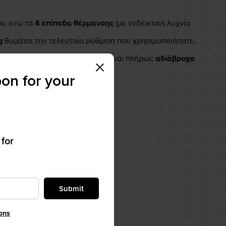
ν, ενώ τα
4 επίπεδα θέρμανσης
(με ενδεικτική λυχνία
g
θυμάται την τελευταία ρύθμιση που χρησιμοποιήσατε,
γκριπ αν ξεχαστούν ανοιχτά. Είναι πλήρως
αδιάβροχα
on for your
 for
Submit
ons