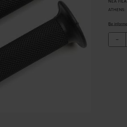
NEA FILA
ATHENS:
Be informe
−