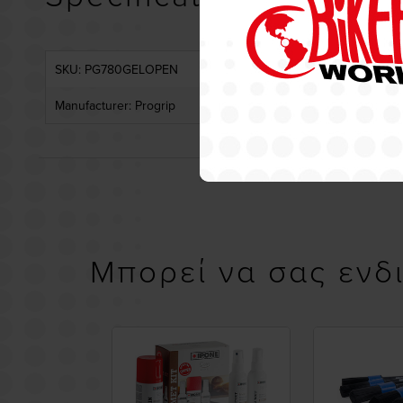
SKU: PG780GELOPEN
Manufacturer: Progrip
Μπορεί να σας ενδ