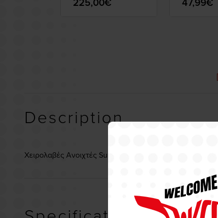
225,00€
47,99€
Description
Χειρολαβές Ανοιχτές Superbike Progrip 780.G Black
Specifications