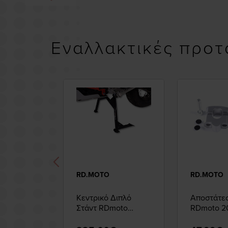
Εναλλακτικές προτ
RD.MOTO
RD.MOTO
Κεντρικό Διπλό
Αποστάτες
Στάντ RDmoto
RDmoto 
Yamaha Ténéré 700
Silver
'19-21'