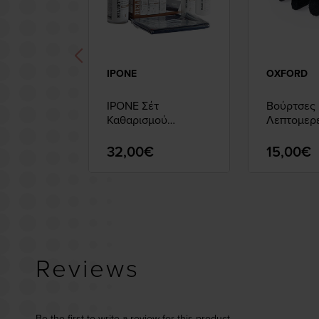
IPONE
OXFORD
IPONE Σέτ
Βούρτσες
Καθαρισμού
Λεπτομερ
Κράνους
OXFORD Σ
32,00€
15,00€
Reviews
Be the first to write a review for this product