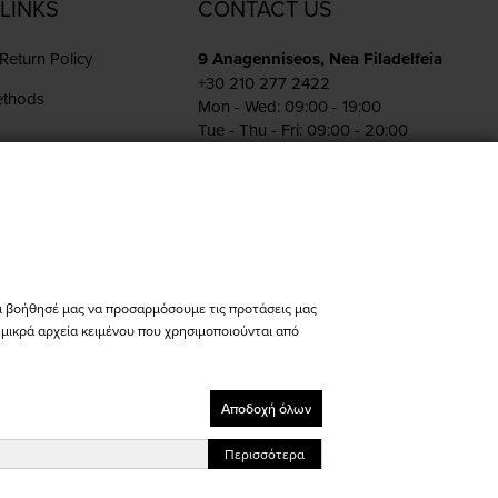
LINKS
CONTACT US
Return Policy
9 Anagenniseos, Nea Filadelfeia
+30 210 277 2422
ethods
Mon - Wed: 09:00 - 19:00
Tue - Thu - Fri: 09:00 - 20:00
Sat: 10:00 - 15:00
s
Pireos 86, Athina
+30 210 342 4454
Mon - Fri: 09:00 - 19:00
Sat: 10:00 - 15:00
store@bikers-world.gr
ι βοήθησέ μας να προσαρμόσουμε τις προτάσεις μας
ι μικρά αρχεία κειμένου που χρησιμοποιούνται από
ΑΦΜ: 802835511
Αριθμός Γ.Ε.ΜΗ. 183646801000
Αποδοχή όλων
Designed & Developed with Keyvos by
info
cube
Περισσότερα