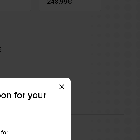
248,99€
219,00
S
on for your
 for