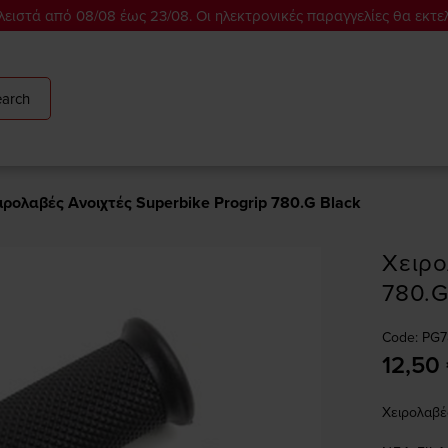
ειστά από 08/08 έως 23/08. Οι ηλεκτρονικές παραγγελίες θα εκτε
arch
ιρολαβές Ανοιχτές Superbike Progrip 780.G Black
Χειρο
780.G
Code: PG
12,50
Χειρολαβέ