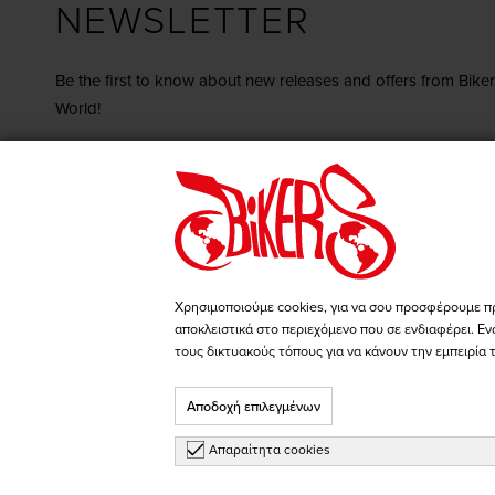
NEWSLETTER
Be the first to know about new releases and offers from Biker
World!
Register
I agree with the
terms & conditions
Go to our Facebook page
Go to our Instagram pa
Χρησιμοποιούμε cookies, για να σου προσφέρουμε π
αποκλειστικά στο περιεχόμενο που σε ενδιαφέρει. Εν
τους δικτυακούς τόπους για να κάνουν την εμπειρία 
Αποδοχή επιλεγμένων
Απαραίτητα cookies
Choose Brand...