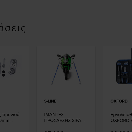
άσεις
S-LINE
OXFORD
 τιμονιού
ΙΜΑΝΤΕΣ
Εργαλειο
20mm
ΠΡΟΣΔΕΣΗΣ SIFAM
OXFORD B
32mm X 3m
Toolkit