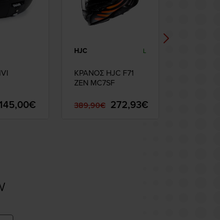
HJC
REVIT
L
S
M
IVI
ΚΡΑΝΟΣ HJC F71
Φούτερ R
ZEN MC7SF
FLORIS Ta
 47lt
145,00€
272,93€
389,90€
79,99€
w