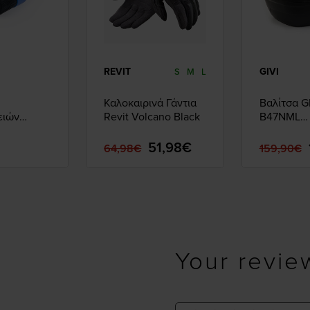
REVIT
GIVI
S
M
L
Καλοκαιρινά Γάντια
Βαλίτσα G
ειών
Revit Volcano Black
B47NML
ετ 5τμχ
MONOLOCK
Μαύρη
51,98€
64,98€
159,90€
Your revie