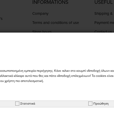
INFORMATIONS
USEFUL 
Company
Shipping & 
's
Terms and conditions of use
Payment m
Store hours
Contact us
Order Statu
ge
ροσωποποιημένη εμπειρία περιήγησης. Κάνε «κλικ» στο κουμπί «Αποδοχή όλων» κα
αλλακτικά κλίκαρε αυτά που θες και πάτα «Αποδοχή επιλεγμένων»! Τα cookies είνα
του χρήστη πιο αποτελεσματική.
Copyright © 2026 - BIKER'S WORLD - All Rights Reserved
Στατιστικά
Προώθηση