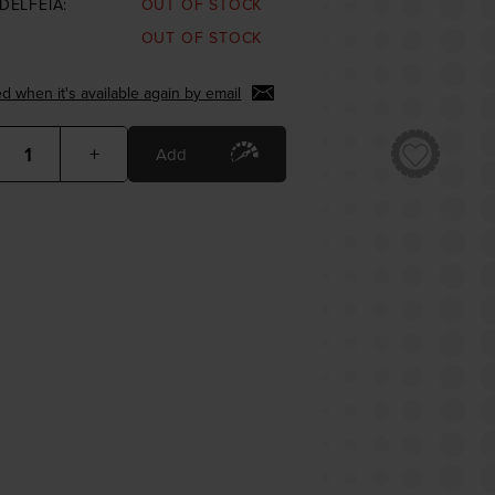
DELFEIA:
OUT OF STOCK
OUT OF STOCK
d when it's available again by email
+
Add