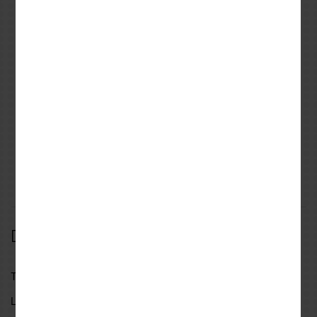
X-GUARD
S-LINE
Αυτοκόλλητο Αντάπτορας
ΦΛΑΣ LED SIDAM
X-GUARD Infinity (2τεμ/
SKOKED
σετ)
9,21€
33,99€
11,51€
DESCRIPTION
SPECIFICATIONS
REVIEWS
Description
ΤΕΧΝΙΚΑ ΧΑΡΑΚΤΗΡΙΣΤΙΚΑ
Led μάρκα chip |
SMD3020 LED