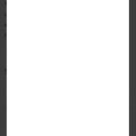
Τάση | DC 10V-16V
Lumens | 760LM
Θερμοκρασία χρώματος | 6500K
Γωνία δέσμης | 360°
Specifications
SKU: LED10G1157
Μπορεί να σας ενδιαφέρουν