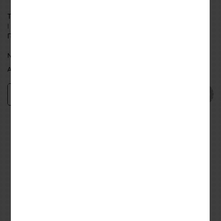
ΤΕΧΝΙΚΑ ΧΑΡΑΚΤΗΡΙΣΤΙΚΑ Led μάρκα chip | SMD3020 LED Τάση
| DC 10V-16V Lumens | 760LM Θερμοκρασία χρώματος | 6500K
Γωνία δέσμης | 360°
...more
NEA FILADELFEIA:
AVAILABLE
ATHENS:
AVAILABLE
Add
−
+
Εναλλακτικές προτάσεις