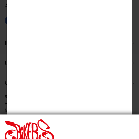
I agree with the
terms & conditions
Go to our Facebook page
Go to our Instagram page
INFORMATIONS
USEFUL LINKS
CONTACT US
9 Anagenniseos, Nea Filadelfeia
+30 210 277 2422
Mon - Wed: 09:00 - 19:00
Tue - Thu - Fri: 09:00 - 20:00
Sat: 10:00 - 15:00
Pireos 86, Athina