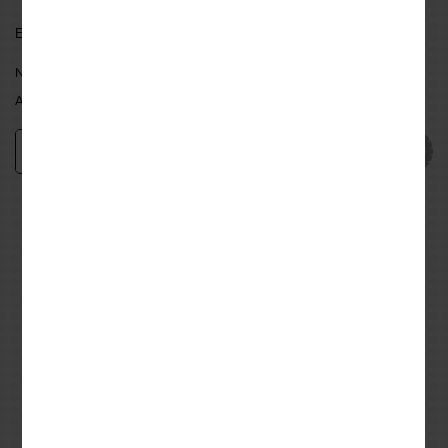
Εγγύηση 1 Χρόνo
...more
NEA FILADELFEIA:
AVAILABLE
ATHENS:
AVAILABLE
Add
−
+
Εναλλακτικές προτάσεις