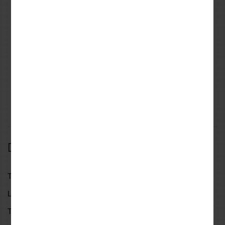
BAGSTER
GIVI
Tankbag BAGSTER
ΚΙΤ ΖΕΛΑΤΙΝΑΣ για SH
BAGLOCKER 6lt
300'07 (307A+308A)
HONDA GIVI
94,98€
30,89€
99,98€
DESCRIPTION
SPECIFICATIONS
REVIEWS
Description
ΤΕΧΝΙΚΑ ΧΑΡΑΚΤΗΡΙΣΤΙΚΑ
Led μάρκα chip | SEOUL-CSP Y19
Τάση | DC 9V-32V