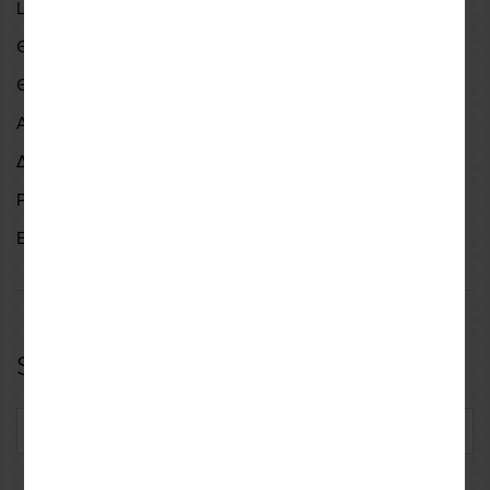
Lumens | 4000LM
Θερμοκρασία λειτουργίας | -40°C +80°C
Θερμοκρασία χρώματος | 6500K
Αδιαβροχοποίηση | IP67
Διάρκεια ζωής | 30,000 ώρες
Ρυθμιζόμενη γωνία δέσμης | 360°
Εγγύηση 1 Χρόνο
Specifications
SKU: LEDJ1H7SET