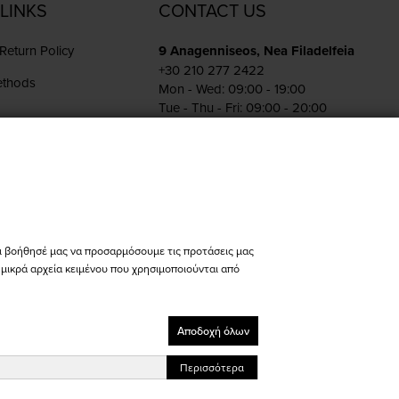
LINKS
CONTACT US
Return Policy
9 Anagenniseos, Nea Filadelfeia
+30 210 277 2422
ethods
Mon - Wed: 09:00 - 19:00
Tue - Thu - Fri: 09:00 - 20:00
Sat: 10:00 - 15:00
s
Pireos 86, Athina
+30 210 342 4454
Mon - Fri: 09:00 - 19:00
Sat: 10:00 - 15:00
store@bikers-world.gr
ι βοήθησέ μας να προσαρμόσουμε τις προτάσεις μας
ι μικρά αρχεία κειμένου που χρησιμοποιούνται από
ΑΦΜ: 802835511
Αριθμός Γ.Ε.ΜΗ. 183646801000
Αποδοχή όλων
Designed & Developed with Keyvos by
info
cube
Περισσότερα