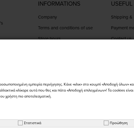
INFORMATIONS
USEFUL 
Company
Shipping & 
's
Terms and conditions of use
Payment m
Store hours
Contact us
Order Statu
ge
ροσωποποιημένη εμπειρία περιήγησης. Κάνε «κλικ» στο κουμπί «Αποδοχή όλων» κα
αλλακτικά κλίκαρε αυτά που θες και πάτα «Αποδοχή επιλεγμένων»! Τα cookies είνα
του χρήστη πιο αποτελεσματική.
Copyright © 2026 - BIKER'S WORLD - All Rights Reserved
Στατιστικά
Προώθηση