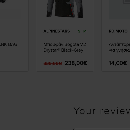
ALPINESTARS
RD.MOTO
S
M
TANK BAG
Μπουφάν Bogota V2
Αντάπτορ
Drystar® Black-Grey
για γνήσια
HONDA
238,00€
14,00€
330,00€
Your revie