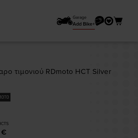
Garage
Add Bike+
αρο τιμονιού RDmoto HCT Silver
HCTS
 €