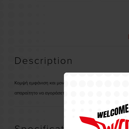
Description
Κομψή εμφάνιση και μοντέρνος σχεδιασμός απο ανοδίωση σ
απαραίτητο να αγοράσετε τον αντάπτορα ανάλογα την 
Specifications