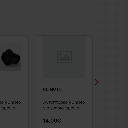
RD.MOTO
RD.MOTO
ες RDmoto
Αντάπτορες RDmoto
Βίδες Στή
 τιμόνια
για γνήσια τιμόνια
Σταντ πίσ
I
HONDA
Race RDm
Yellow
14,00€
22,00€