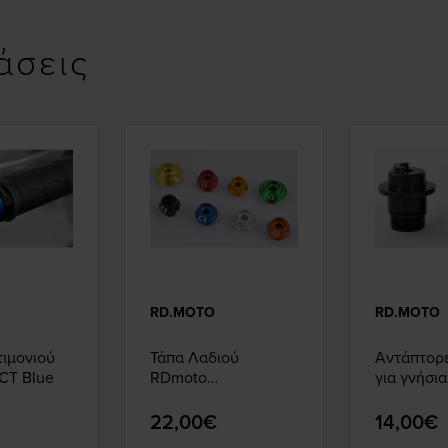
άσεις
RD.MOTO
RD.MOTO
τιμονιού
Τάπα Λαδιού
Αντάπτορ
CT Blue
RDmoto
για γνήσια
Aprilia,Suzuki
KAWASAK
M20x1,5mm Black
22,00€
14,00€