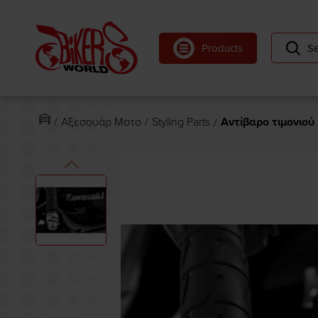
se menu
Products
Se
ubmenu
ubmenu
Αξεσουάρ Μοτο
Styling Parts
Αντίβαρο τιμονιού
ubmenu
ubmenu
ubmenu