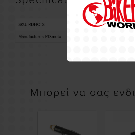
SKU: RDHCTS
Manufacturer: RD.moto
Μπορεί να σας ενδ