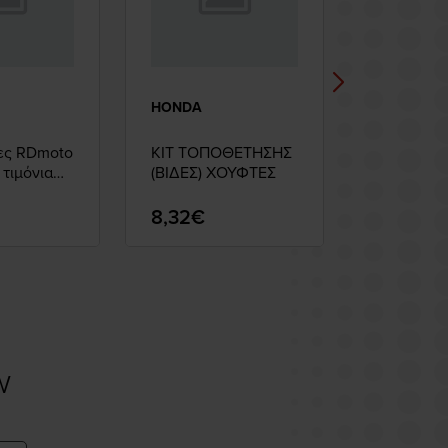
HONDA
TOBAKI R
ες RDmoto
ΚΙΤ ΤΟΠΟΘΕΤΗΣΗΣ
ΕΛΑΤΗΡΙ
 τιμόνια
(ΒΙΔΕΣ) ΧΟΥΦΤΕΣ
ΠΗΡΟΥΝΙ
RACING C
TOBAKI
8,32€
16,53€
w