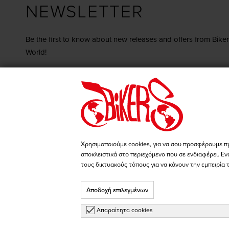
NEWSLETTER
Be the first to know about new releases and offers from Biker
World!
Register
I agree with the
terms & conditions
Go to our Facebook page
Go to our Instagram pa
Χρησιμοποιούμε cookies, για να σου προσφέρουμε π
αποκλειστικά στο περιεχόμενο που σε ενδιαφέρει. Εν
τους δικτυακούς τόπους για να κάνουν την εμπειρία 
Αποδοχή επιλεγμένων
Απαραίτητα cookies
Choose Brand...