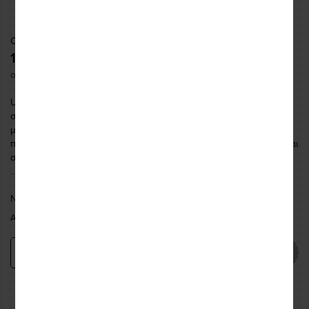
Code: BGXSR090
116,00 €
or up to
4 instalments
of
29,00
€
Universal πολυμορφικό tank bag πολλαπλών χρήσεων της νέας
σειράς "Μodulo Line" της Γαλλικής εταιρείας Bagster το οποίο
μπορεί να προσαρμοστεί σύμφωνα με τις ανάγκες σας. Διαθέτει
προσθαφαιρούμενους ιμάντες μεταφοράς ώστε να χρησιμοποιείται
σαν σακίδιο πλάτης, μπορεί να μετατραπεί σε μαγνητικό tank b
...more
NEA FILADELFEIA:
AVAILABLE
ATHENS:
AVAILABLE IN 1 - 3 DAYS
Add
−
+
Εναλλακτικές προτάσεις