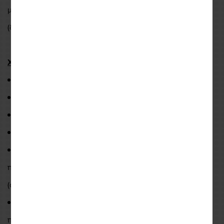
με πολλούς τροπους ωστε να αυξανεται η χωρητικοτητα
(δείτε τους πιθανούς συνδυασμούς στο παρακάτω σχήμα)
Χαρακτηριστικά
:
Χωρητικότητα: Αυξομειώνεται από 13 στα 17 λίτρα
Διαστάσεις: Υ12 x Μ42x Π26 εκ.
Βάρος: 1.40 kg
Λαβή μεταφοράς
Δυνατότητα μετατροπής σε σακίδιο πλάτης με
προσθαφαιρουμενους ρυθμιζομενους ιμάντες
(συμπεριλαμβάνονται)
Δυνατότητα μετατροπής σε μαγνητικό tank bag με την
προσθήκη του ειδικού κιτ με μαγνήτες (ΚΩΔ: