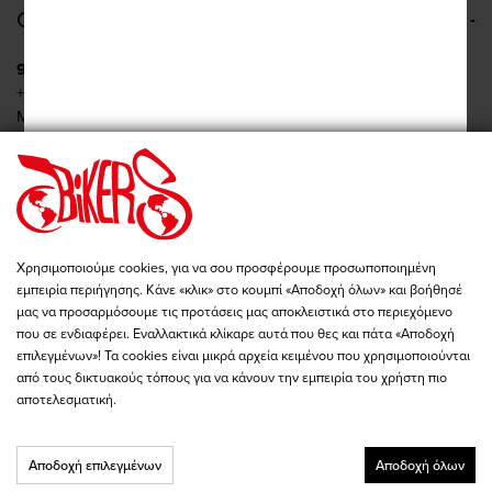
CONTACT US
9 Anagenniseos, Nea Filadelfeia
+30 210 277 2422
Mon - Wed: 09:00 - 19:00
Tue - Thu - Fri: 09:00 - 20:00
Sat: 10:00 - 15:00
Pireos 86, Athina
+30 210 342 4454
Mon - Fri: 09:00 - 19:00
Χρησιμοποιούμε cookies, για να σου προσφέρουμε προσωποποιημένη
Sat: 10:00 - 15:00
εμπειρία περιήγησης. Κάνε «κλικ» στο κουμπί «Αποδοχή όλων» και βοήθησέ
store@bikers-world.gr
μας να προσαρμόσουμε τις προτάσεις μας αποκλειστικά στο περιεχόμενο
που σε ενδιαφέρει. Εναλλακτικά κλίκαρε αυτά που θες και πάτα «Αποδοχή
ΑΦΜ: 802835511
επιλεγμένων»! Τα cookies είναι μικρά αρχεία κειμένου που χρησιμοποιούνται
Αριθμός Γ.Ε.ΜΗ. 183646801000
από τους δικτυακούς τόπους για να κάνουν την εμπειρία του χρήστη πιο
αποτελεσματική.
Αποδοχή επιλεγμένων
Αποδοχή όλων
Copyright © 2026 - BIKER'S WORLD - All Rights Reserved