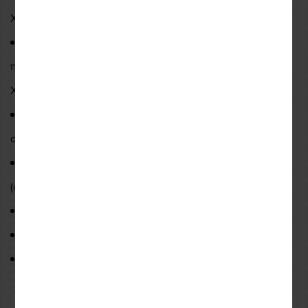
XAC220)
*διατίθεται έξτρα
Δυνατότητα προσαρμογής σε κάλυμμα Bagster με την
προσθήκη ειδικού κιτ με κουμπώματα (ΚΩΔ:
XAC210)
*διατίθεται έξτρα
Δυνατότητα προσαρμογής πάνω στο tail bag της ίδιας
σειράς "modulo tail" ή σε ίδιο tank bag "modulo tank"
Αδιάβροχη κουκούλα για προστασία από την βροχή
(συμπεριλαμβάνεται)
Δυο εξωτερικές πλαϊνές τσέπες
Διπλο φερμουαρ για να μπορεί να κλειδωνει
Ανακλαστικό λογότυπο