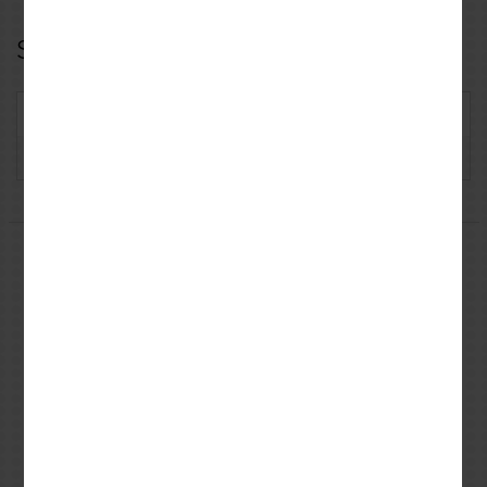
Specifications
SKU: BGXSR090
Manufacturer: BAGSTER
Μπορεί να σας ενδιαφέρουν