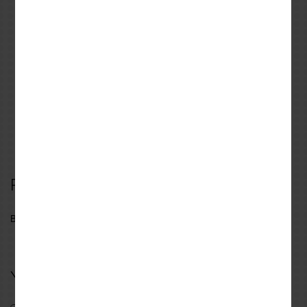
REVIT
VIRAGE
S
M
L
XL
XXL
S
M
L
Revit Eclipse 2 Black
Καλοκαιρινά Γάντια Virage
Balos
116,99€
19,90€
129,99€
42,00€
Reviews
Be the first to write a review for this product
Your review