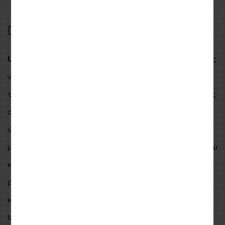
Description
Universal πολυμορφικό tank bag
πολλαπλών χρήσεων της
νέας σειράς "
Μodulo Line
" της Γαλλικής εταιρείας
Bagster
το οποίο μπορεί να προσαρμοστεί σύμφωνα με τις ανάγκες
σας. Διαθέτει προσθαφαιρούμενους ιμάντες μεταφοράς
ώστε να χρησιμοποιείται σαν σακίδιο πλάτης, μπορεί να
μετατραπεί σε μαγνητικό tank bag με την προσθήκη ειδικού
κιτ με μαγνήτες αλλά και να προσαρμοστεί σε κάλυμμα
ρεζερβουάρ με την προσθήκη ειδικού κιτ με
κουμπώματα. Eπίσης μπορει να προσαρμοζεται πάνω στο
tail bag της ίδιας σειράς "Modulo Tail" με κωδικό XSR040