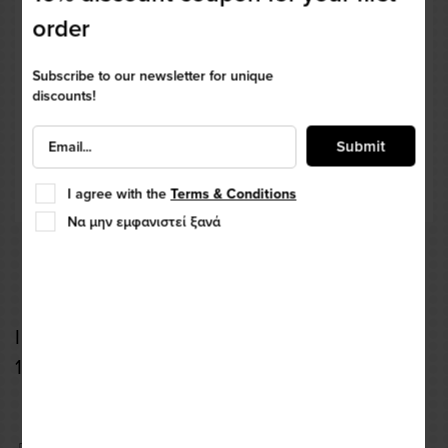
order
Subscribe to our newsletter for unique
discounts!
Submit
I agree with the
Terms & Conditions
Να μην εμφανιστεί ξανά
Ipone Katana Scooter 5W40 100% Synthetic
1L