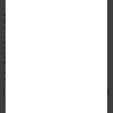
Κωδικός: HJC5730
349,89 €
ή εως και
12 δόσεις
των
29,16
€
Η HJC συνεργάστηκε με την παγκοσμίως καταξιωμένη στις
ενδοεπικοινωνίες, SENA, κατασκευάζοντας τα νέα μοντέλα ειδικά
για τα HJC κράνη. Το νέο SMART HJC 50B Bluetooth Headset 2nd
Generation εφαρμόζει λειτουργίες all-in-one και είναι πλήρως
ενσωματωμένο στο κράνος, επιτρέποντάς σας να αισθάνεστε την
βέ
...περισσότερα
ΝΕΑ ΦΙΛΑΔΕΛΦΕΙΑ:
ΔΙΑΘΕΣΙΜΟ
ΑΘΗΝΑ:
ΔΙΑΘΕΣΙΜΟ ΣΕ 1 - 3 ΗΜΕΡΕΣ
Προσθήκη
−
+
Εναλλακτικές προτάσεις