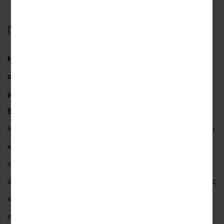
Περιγραφή
Η HJC συνεργάστηκε με την παγκοσμίως καταξιωμένη
στις ενδοεπικοινωνίες, SENA, κατασκευάζοντας τα νέα
μοντέλα ειδικά για τα HJC κράνη.
Το νέο
SMART HJC
50B Bluetooth Headset 2nd Generation
εφαρμόζει
λειτουργίες
all-in-one
και είναι πλήρως ενσωματωμένο στο
κράνος, επιτρέποντάς σας να αισθάνεστε την βέλτιστη
αεροδυναμική απόδοση ενώ οδηγείτε. Ειδικά σχεδιασμένο
ώστε να μην επιβαρύνει την κατανομή βάρους του κράνους
και κρατώντας το κέντρο βάρους σταθερό δεν σας
επιβαρύνει έξτρα.