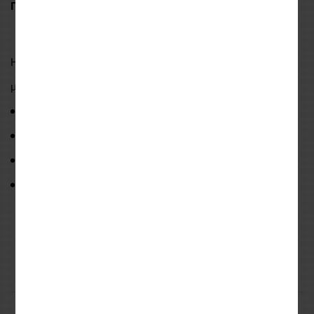
Περισσότερες πληροφορίες:
https://oem.sena.com/hjc/#
Η
SMART HJC 50B
είναι
συμβατή
με τα παρακάτω
μοντέλα κρανών της HJC:
RPHA 31
RPHA 71
RPHA 91
i71