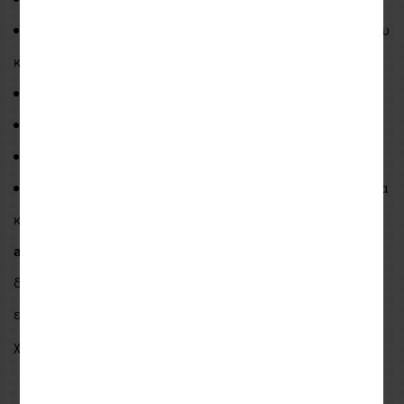
Boom-Type: Συμβατό με ανοιγόμενα και ανοιχτού τύπου
κράνη
Καλώδιο: Συμβατό με Full Face helmets
Δυνατότητα διαμοιρασμού μουσικής στον επιβάτη
1 χρόνος εγγύηση
ΕΦΑΡΜΟΓΗ SMART HJC MOBILE:
Μπορείτε επίσης να
κατεβάσετε την ειδική εφαρμογή στο κινητό σας (
mobile
app
) που σας επιτρέπει να ελέγχετε εύκολα και γρήγορα
διάφορες λειτουργίες του συστήματος
επικοινωνίας
SMART HJC
καθώς και αναλυτικές οδηγίες
χρήσης της ενδοεπικοινωνίας (
Quick Start Guide
).