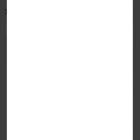
Χαρακτηριστικά
Κωδικός: HJC5730
Κατασκευαστής: HJC
Μπορεί να σας ενδιαφέρουν