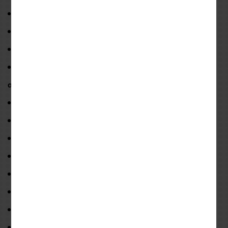
AUDIO MULTITASKING
HD ηχεία
DIGITAL ASSISTANT ACCESS
Δυνατότητα σύνδεσης και
συνομιλίας έως και 9
ατόμων
Ραδιόφωνο
FM RADIO
Εμβέλεια έως 1,600m
REMOTE CONTROL
Φωνητική καθοδήγηση σε
πολλαπλές γλώσσες
Προηγμένη ποιότητα ήχου
Ειδικά σχεδιασμένο για τα κράνη HJC
Μακράς διάρκειας
λειτουργία έως 13 ώρες
Μπαταρία & PCB Unit