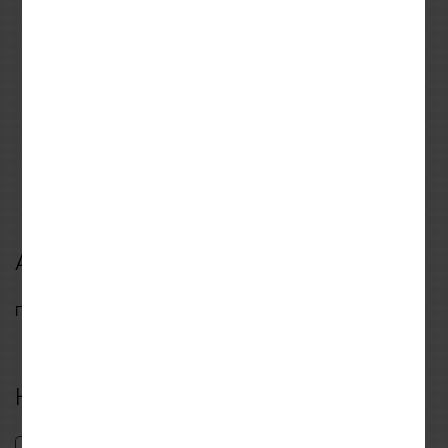
REVIT
REVIT
S
M
L
XL
XXL
S
M
L
XL
XXL
3XL
Παντελόνι Καλοκαιρινό
Γάντια Revit Kryptonite 3
REVIT AIRWAVE 4
GTX
Anthracite
161,99€
125,99€
179,99€
140,00€
Αξιολογήσεις
Γράψτε πρώτος μια αξιολόγηση για αυτό το προϊόν
Η δική σου αξιολόγηση