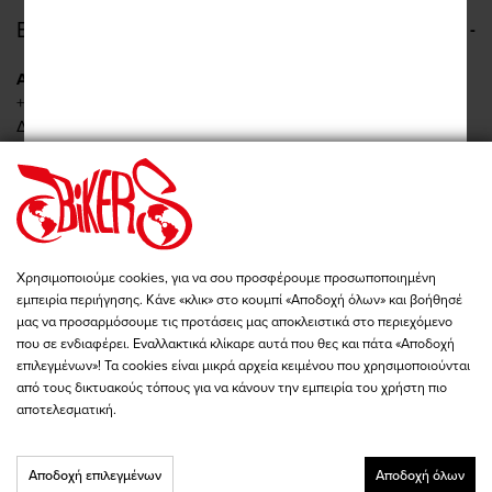
ΕΠΙΚΟΙΝΩΝΙΑ
Αναγεννήσεως 9, Νέα Φιλαδέλφεια
+30 210 277 2422
Δευ - Τετ: 09:00 - 19:00
Τρι - Πεμ - Παρ: 09:00 - 20:00
Σαβ: 10:00 - 15:00
Πειραιώς 86, Αθήνα
+30 210 342 4454
Δευ - Παρ: 09:00 - 19:00
Χρησιμοποιούμε cookies, για να σου προσφέρουμε προσωποποιημένη
Σαβ: 10:00 - 15:00
εμπειρία περιήγησης. Κάνε «κλικ» στο κουμπί «Αποδοχή όλων» και βοήθησέ
store@bikers-world.gr
μας να προσαρμόσουμε τις προτάσεις μας αποκλειστικά στο περιεχόμενο
που σε ενδιαφέρει. Εναλλακτικά κλίκαρε αυτά που θες και πάτα «Αποδοχή
ΑΦΜ: 802835511
επιλεγμένων»! Τα cookies είναι μικρά αρχεία κειμένου που χρησιμοποιούνται
Αριθμός Γ.Ε.ΜΗ. 183646801000
από τους δικτυακούς τόπους για να κάνουν την εμπειρία του χρήστη πιο
αποτελεσματική.
Αποδοχή επιλεγμένων
Αποδοχή όλων
Copyright © 2026 - BIKER'S WORLD - All Rights Reserved