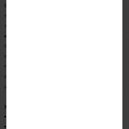
Βασισμένο στο σύστημα χαμηλής κατανάλωσης
BT 5.0
,
το
50B
διαθέτει τόσο την ενδοεπικοινωνία
MESH
όσο και
τις λειτουργίες ενδοεπικοινωνίας
Bluetooth 4
κατευθύνσεων
. Οι βελτιωμένες ιδιότητες του συστήματος
ήχου περιλαμβάνουν πολλαπλές λειτουργίες όπως
εξισορρόπηση ήχου, προηγμένη ακύρωση θορύβου και
πολλά άλλα. Το SMART HJC 2ης γενιάς είναι επίσης
εξοπλισμένο με
ηχεία HD
για να εμπλουτίζει τους
μεσαίους έως πολύ χαμηλούς ήχους.
Χαρακτηριστικά
:
BLUETOOTH 5.0
MESH INTERCOM (Open/Group)