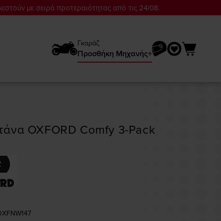
λεστούν με σειρά προτεραιότητας από τις 24/08.
Γκαράζ
Προσθήκη Mηχανής+
τάνα OXFORD Comfy 3-Pack
 OXFNW147