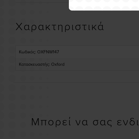
Χαρακτηριστικά
Κωδικός: OXFNW147
Κατασκευαστής: Oxford
Μπορεί να σας ενδ