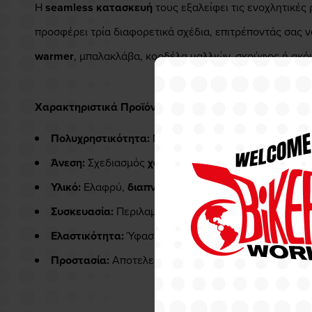
Η
seamless κατασκευή
τους εξαλείφει τις ενοχλητικές
προσφέρει τρία διαφορετικά σχέδια, επιτρέποντάς σας 
warmer
, μπαλακλάβα, κορδέλα μαλλιών, σκούφος ή ακό
Χαρακτηριστικά Προϊόντος
Πολυχρηστικότητα:
Μπορεί να φορεθεί ως μπαλακλ
Άνεση:
Σχεδιασμός
χωρίς ραφές (Seamless)
για απο
Υλικό:
Ελαφρύ,
διαπνέον ύφασμα
που προστατεύει α
Συσκευασία:
Περιλαμβάνει
3 διαφορετικά τεμάχια
σε
Ελαστικότητα:
Ύφασμα
4-way stretch
για τέλεια εφα
Προστασία:
Αποτελεσματικό ενάντια στο
κρύο και τ