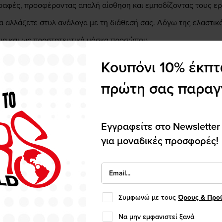
 ραφές, προσφέροντας απαλή αίσθηση και εμποδίζοντας τους ε
να αλλάζετε στυλ ανάλογα με τη διάθεσή σας. Λόγω της ελαστι
μα και ως προστατευτική μάσκα προσώπου.
Κουπόνι 10% έκπ
πρώτη σας παραγ
άβα,
περικάρπιο λαιμού
, μάσκα, σκούφος ή μπαντάνα.
φυγή σημείων πίεσης.
Εγγραφείτε στο Newsletter
πό τον άνεμο.
για μοναδικές προσφορές!
 ένα πακέτο.
ρμογή σε κάθε κεφάλι (One Size).
η σκόνη
Συμφωνώ με τους
Όρους & Προ
Να μην εμφανιστεί ξανά