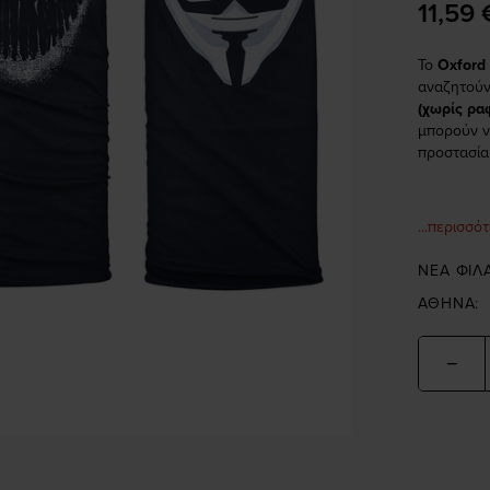
11,59 
Το
Oxford
αναζητούν
(χωρίς ρα
μπορούν ν
προστασία
...περισσό
ΝΕΑ ΦΙΛ
ΑΘΗΝΑ:
−