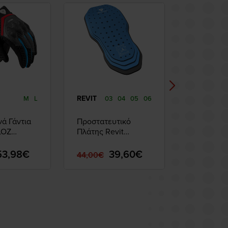
VIRAGE
REVIT
M
L
03
04
05
06
M
L
XL
X
νά Γάντια
Προστατευτικό
Παντελόν
LOZ
Πλάτης Revit
OLYMPOS
Seesoft RV
Grey/Blac
53,98€
39,60€
44,00€
155,00€