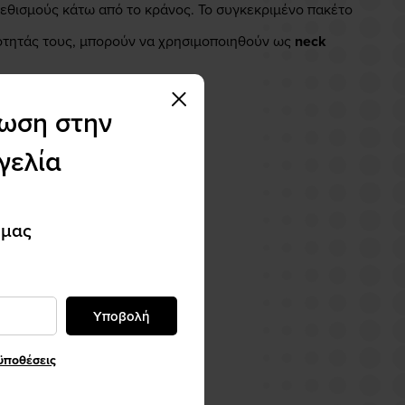
ρεθισμούς κάτω από το κράνος. Το συγκεκριμένο πακέτο
κότητάς τους, μπορούν να χρησιμοποιηθούν ως
neck
τωση στην
γελία
 μας
Υποβολή
ϋποθέσεις