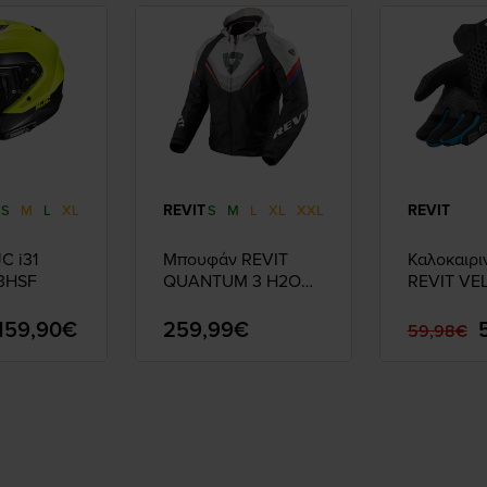
REVIT
REVIT
S
M
L
XL
S
M
L
XL
XXL
C i31
Μπουφάν REVIT
Καλοκαιρι
3HSF
QUANTUM 3 H2O
REVIT VE
Black-Light Grey
Red/Blue
159,90€
259,99€
59,98€