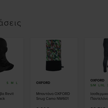
άσεις
OXFORD
OXFORD
S
M
L
S/M
L/XL
α Revit
Μπαντάνα OXFORD
Ισοθερμικ
ack
Snug Camo NW601
Παντελόν
Advanced
Layer Pant