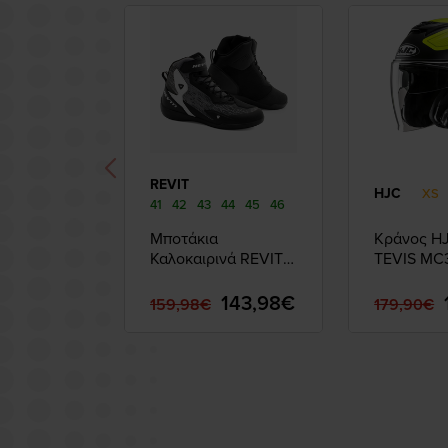
REVIT
HJC
XS
41
42
43
44
45
46
Μποτάκια
Κράνος HJ
Καλοκαιρινά REVIT
TEVIS MC
G-FORCE 2 AIR
Black-Grey
143,98€
159,98€
179,90€