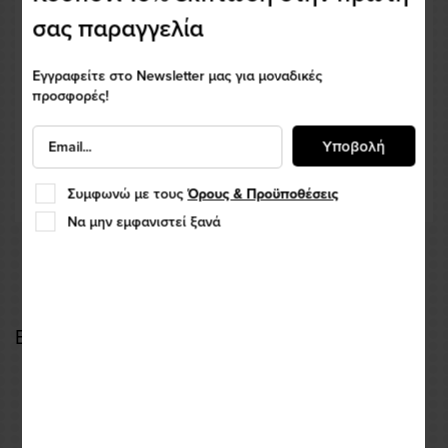
σας παραγγελία
Εγγραφείτε στο Newsletter μας για μοναδικές
προσφορές!
Υποβολή
Συμφωνώ με τους
Όρους & Προϋποθέσεις
Να μην εμφανιστεί ξανά
Επιγονατίδες Revit Knee Protector Scram