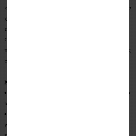
κατευθύνει τη ροή αέρα στο εσωτερικο του γαντιού και στα
χέρια. Οι διάτρητες οπες αερισμού στο εξωτερικό και στο
εσωτερικό αυξάνουν ακόμη περισσότερο την διαπνοή.
Οι ενισχύσεις TPR στα δάχτυλα και τους αντίχειρες.
παρέχουν υψηλό επίπεδο προστασίας χωρίς συμβιβασμούς
οσον αφορά την άνεση ή την ευελιξία.
Χαρακτηριστικά
:
Υλικό: 3D air mesh | automan stretch | Connect finger tip
leather | goatskin | PWR|shell 500D stretch.
Ελαστικές προστατευτικές ενισχύσεις στο πιάνω μέρος
για μέγιστη προστασία με ειδικο σχεδιασμο που επιτρέπει
την βέλτιστη εισαγωγή αερα στο εσωτερικο του γαντιού.