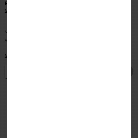
ΕΠΙΛΟΓΗ ΜΕΓΕΘΟΥΣ & ΔΙΑΘΕΣΙΜΟΤΗΤΑ:
Μεγεθολόγιο
ΝΕΑ ΦΙΛΑΔΕΛΦΕΙΑ:
ΕΠΙΛΕΞΤΕ ΜΕΓΕΘΟΣ
ΑΘΗΝΑ:
ΕΠΙΛΕΞΤΕ ΜΕΓΕΘΟΣ
Μάθε πότε είναι ξανά διαθέσιμο μέσω email
Προσθήκη
−
+
Εναλλακτικές προτάσεις