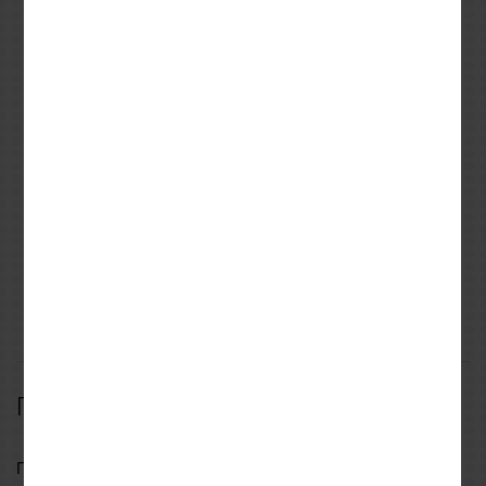
REVIT
REVIT
S
M
XL
Μπουφάν Revit Sand 4
Παντελόνι Revit Sand 4
H2O Black
H2O Camo-Brown
349,99€
288,08€
499,99€
360,10€
ΠΕΡΙΓΡΑΦΗ
ΧΑΡΑΚΤΗΡΙΣΤΙΚΑ
ΑΞΙΟΛΟΓΗΣΕΙΣ
Περιγραφή
Παρόλο που τα γάντια
Sand 4
έχουν σχεδιαστεί για να