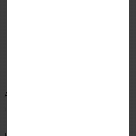
HJC
VIRAGE
S
M
L
M
L
XL
XXL
Κράνος HJC C71 FABER
Καλοκαιρινά Γάντια
MC7
VIRAGE GRIP Black
159,90€
25,00€
179,90€
Αξιολογήσεις
Γράψτε πρώτος μια αξιολόγηση για αυτό το προϊόν
Η δική σου αξιολόγηση