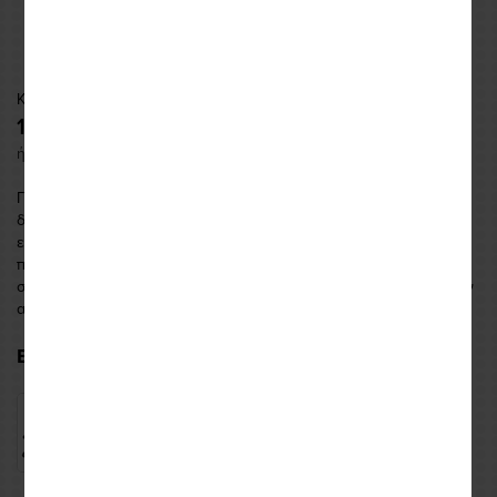
Κωδικός: REVFGS1737010
109,99 €
ή εως και
4 δόσεις
των
27,50
€
Παρόλο που τα γάντια Sand 4 έχουν σχεδιαστεί για να
δημιουργούν τον ιδανικο συνδυασμό με την στολή Sand 4 H2O,
είναι σίγουρο ότι θα αποτελέσουν την πρώτη επιλογή για κάθε
περιπετειώδη αναβατη που αναζητά ένα γάντι που να μπορεί να
συνδυάσει το στυλ με την εξαιρετική ποιότητα κατασκευής και την
απολυ
...περισσότερα
ΕΠΙΛΟΓΗ ΧΡΩΜΑΤΟΣ: