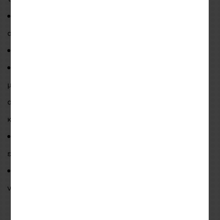
Αφρώδης ενισχύσεις Temperfoam και TPR στις
αρθρώσεις.
Προστασία PWR και TPR στην παλάμη.
Eιδικό υλικό στον δείκτη και τον αντίχειρα ώστε να
μπορεί να χρησιμοποιηθεί σε οθόνες αφής καθώς και να
απομακρύνει εύκολα το νερό από την ζελατίνα του
κράνους.
Διπλό κλείσιμο με velcro για την καλύτερη δυνατή
εφαρμογή.
Ανακλαστικά σημεία για προσθετη ασφάλεια κατά τη
νυχτερινή οδήγηση