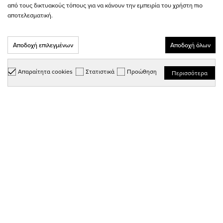
από τους δικτυακούς τόπους για να κάνουν την εμπειρία του χρήστη πιο
αποτελεσματική.
NEWSLETTER
Αποδοχή επιλεγμένων
Αποδοχή όλων
Μάθε πρώτος για νέες κυκλοφορίες και προσφορές από το
Biker's World!
Απαραίτητα cookies
Στατιστικά
Προώθηση
Περισσότερα
Εγγραφή
Συμφωνώ με τους
όρους & προϋποθέσεις
Μπες στη σελίδα μας στο
Μπες στη σελίδα μας στο
Facebook
Instagram
ΠΛΗΡΟΦΟΡΙΕΣ