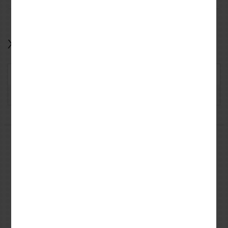
Χαρακτηριστικά
Κωδικός: REVFGS1737010
Κατασκευαστής: Rev'it
Μπορεί να σας ενδιαφέρουν