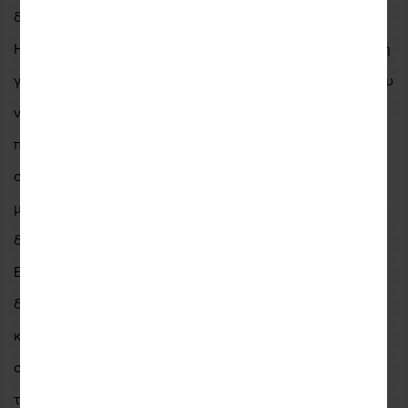
δημιουργούν τον ιδανικο συνδυασμό με την στολή Sand 4
H2O, είναι σίγουρο ότι θα αποτελέσουν την πρώτη επιλογή
για κάθε περιπετειώδη αναβατη που αναζητά ένα γάντι που
να μπορεί να συνδυάσει το στυλ με την εξαιρετική
ποιότητα κατασκευής και την απολυτή άνεση. Είναι ειδικά
σχεδιασμένα για χρήση κατά τους καλοκαιρινούς
μήνες παρέχοντας μέγιστη πρόσφυση και εξαιρετική
διαπνοή.
Είναι βέβαιο ότι με τα Sand τα χέρια σας θα παραμένουν
δροσερά και στεγνά κατά τη διάρκεια του καλοκαιριού,
καθώς είναι κατασκευασμένα από ισχυρά και ανθεκτικά
στην τριβή υφάσματα και είναι εξοπλισμένα με υψηλής
τεχνολογίας προστατευτικό TPR στις άρθρωσης που