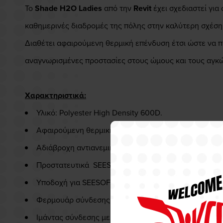
Το
Shade H2O Ladies
από την
Revit
έχει σχεδιαστεί γι
καθημερινές διαδρομές της πόλης στην καλύτερη σχέση π
Διαθέτει αφαιρούμενη θερμική επένδυση έτσι ώστε να π
αναγνωρισμένες προστασίες στους ώμους και τους αγκ
Χαρακτηριστικά:
Υλικό: Polyester High Density 600D.
Αφαιρούμενη θερμική επένδυση.
Αδιάβροχη αντιανεμική αναπνέουσα επένδυση hydratex
Προστατευτικά SEESMART™ CE-level 1 σε αγκώνες 
Υποδοχή για SEESOFT CE-level 2 Insert Back Protecto
Φερμουάρ σύνδεσης με παντελόνι.
Ιμάντας σύνδεσης με τζήν.