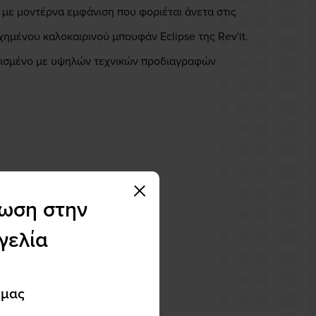
 με μοντέρνα εμφάνιση που φοριέται άνετα στις
χημένου καλοκαιρινού μπουφάν Eclipse της Rev'it.
οπλισμένο με υψηλών τεχνικών προδιαγραφών
τωση στην
γελία
 μας