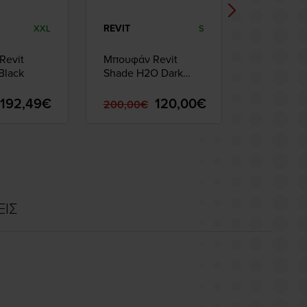
REVIT
REVIT
XXL
S
Revit
Μπουφάν Revit
Μπουφάν 
Black
Shade H2O Dark
Trench GT
Green
Green
192,49€
120,00€
200,00€
580,00€
ΕΙΣ