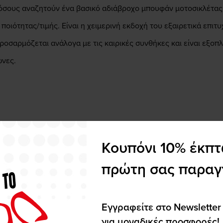
α όσους αναζητούν ένα βασικό αδιάβροχο μπουφάν μοτοσικλέτας
οιότητας/τιμής. Είναι η χειμερινή εκδοχή του εξαιρετικά επιτυ
ροσαρμόζεται ανάλογα με τις καιρικές συνθήκες και είναι εξ
ώνες.
Κουπόνι 10% έκπ
® | G-liner.
πρώτη σας παραγ
και ωμούς.
r.
Εγγραφείτε στο Newsletter
για μοναδικές προσφορές!