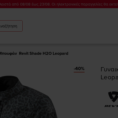
ειστά από 08/08 έως 23/08. Οι ηλεκτρονικές παραγγελίες θα εκτε
Αναζήτηση
 Μπουφάν  Revit Shade H2O Leopard
Γυναικείο
-40%
Leop