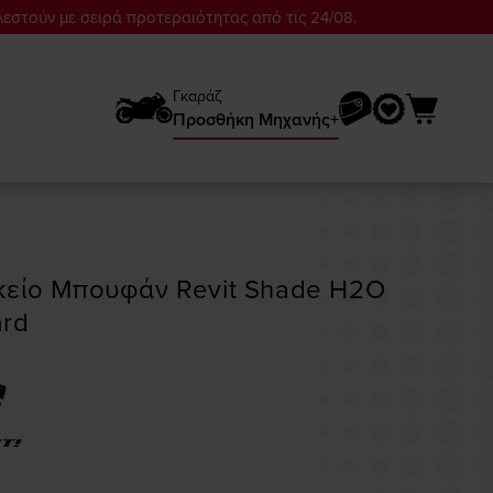
λεστούν με σειρά προτεραιότητας από τις 24/08.
Γκαράζ
Προσθήκη Mηχανής+
 Μπουφάν Revit Shade H2O
ard