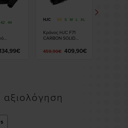
YOHE
HJC
XS
S
M
L
XL
42
44
XS
S
M
L
Κράνος HJC F71
Κράνος Α
νό
CARBON SOLID
YOHE 935 
Revit
BLACK
Mat
Black
134,99€
409,90€
99,89€
459,90€
υ αξιολόγηση