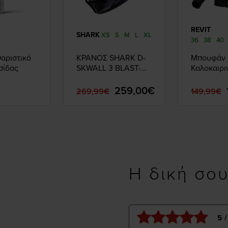
REVIT
SHARK
XS
S
M
L
XL
36
38
40
αριστικό
ΚΡΑΝΟΣ SHARK D-
Μπουφάν
σίδας
SKWALL 3 BLAST-R
Καλοκαιρι
ΜΑΥΡΟ/ΜΠΛΕ/ΜΩΒ
Γυναικείο 
Eclipse 2 
259,00€
269,99€
149,99€
Η δική σο