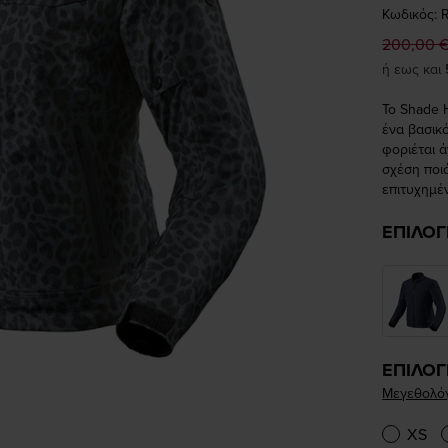
Κωδικός: 
200,00 
ή εως και
Το Shade 
ένα βασικ
φοριέται 
σχέση ποιό
επιτυχημέ
ΕΠΙΛΟΓ
ΕΠΙΛΟΓ
Μεγεθολό
XS