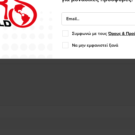
στην θερμική επένδυση.
μεση.
Συμφωνώ με τους
Όρους & Προ
Να μην εμφανιστεί ξανά