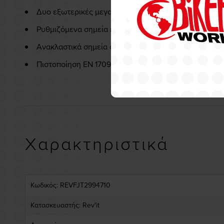
Δυο εξωτερικές μεγαλες τσέπες και δυο εσωτερικά 
Ρυθμιζόμενα σημεία εφαρμογής στα μανίκια και την 
Ανακλαστικά σημεία στο μπροστινο μέρος.
Πιστοποίηση EN 17092 Standard-Α
Χαρακτηριστικά
Κωδικός: REVFJT2994710
Κατασκευαστής: Rev'it