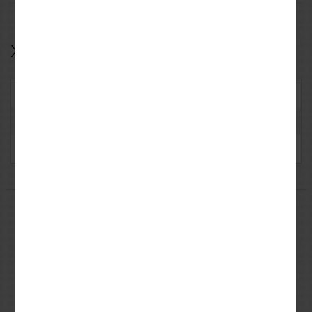
Χαρακτηριστικά
Κωδικός: REVFPT1497011
Κατασκευαστής: Rev'it
Υλικό: Yφασμάτινο
Μπορεί να σας ενδιαφέρουν