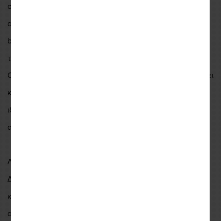
σχεδιασμένο για αναβάτες που αναζητούν αξιόπιστο και
ανθεκτικό παντελόνι για off-road εξερεύνηση. Η over-the-
boot σχεδίαση με αδιάβροχη εσωτερική γκέτα αποτρέπει
την είσοδο νερού και λάσπης, ενώ η κατασκευή από
CORDURA® ripstop και PWR|Shell ripstop stretch προσφέρει
κορυφαία αντοχή και ελευθερία κινήσεων.Αποτελούν
ιδανική επιλογή για ημέρες όπου χρειάζεστε προστασία
από πιτσιλιές νερού αλλά όχι πλήρη αδιαβροχοποίηση.
Λεπτομέρειες που κάνουν τη διαφορά
Δερμάτινα πάνελ στο εσωτερικό των γονάτων και των
κάτω άκρων βελτιώνουν το κράτημα και την
ανθεκτικότητα.Η νέα ζώνη με αλουμινένιο κλείσιμο