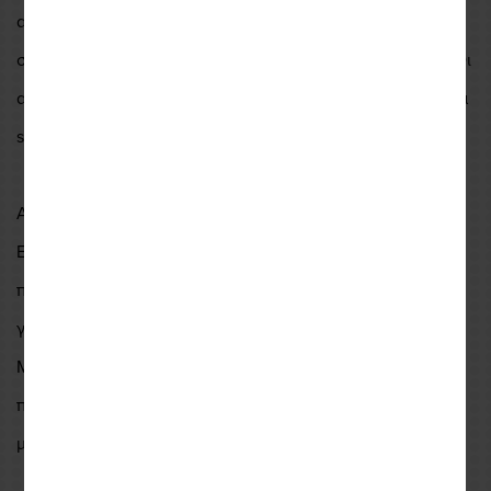
αυξάνει την άνεση στις μεγάλες διαδρομές, ενώ οι θήκες
στο μπροστινό μέρος προσφέρουν καλύτερη εργονομία. Οι
αεραγωγοί στους μηρούς και τα στρατηγικά τοποθετημένα
stretch panels ενισχύουν τη λειτουργικότητα.
Ασφάλεια & Εφαρμογή
Εξοπλισμένο με αφαιρούμενα SEESMART CE-level 1
προστατευτικά σε γοφούς και γόνατα, ενώ η σχεδίαση στα
γόνατα είναι συμβατή με knee braces ή Scram protectors.
Με unisex εφαρμογή και νέα grading, το παντελόνι
προσαρμόζεται καλύτερα σε όλα τα μεγέθη, ακόμη και για
μικρότερα σώματα.