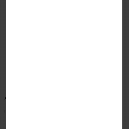
HJC
REVIT
XS
S
M
L
XL
S
XXL
Κράνος HJC F71 NEVIO
Παντελόνι Revit
MC1 Carbon
OFFTRACK 2 Black
449,90€
209,99€
499,90€
299,99€
Αξιολογήσεις
Γράψτε πρώτος μια αξιολόγηση για αυτό το προϊόν