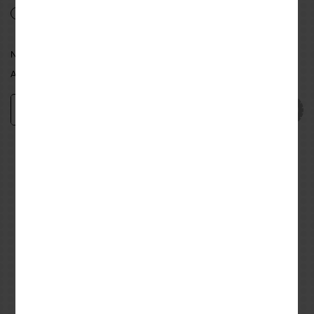
XS
S
M
L
XL
XXL
ΝΕΑ ΦΙΛΑΔΕΛΦΕΙΑ:
ΕΠΙΛΕΞΤΕ ΜΕΓΕΘΟΣ
ΑΘΗΝΑ:
ΕΠΙΛΕΞΤΕ ΜΕΓΕΘΟΣ
Προσθήκη
−
+
Εναλλακτικές προτάσεις