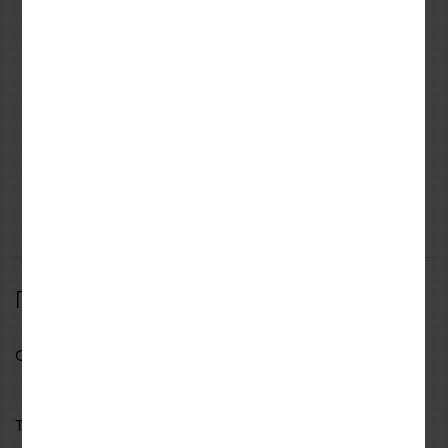
REVIT
REVIT
S
M
L
XL
S
Καλοκαιρινά Γάντια Revit
Μπουφάν Revit Sand 4
Massif Ocher Yellow
H2O Camo-Brown
49,49€
349,99€
54,99€
499,99€
ΠΕΡΙΓΡΑΦΗ
ΧΑΡΑΚΤΗΡΙΣΤΙΚΑ
ΑΞΙΟΛΟΓΗΣΕΙΣ
Περιγραφή
Continent 2 Pants – Τεχνικό Παντελόνι Off-Road
Το Continent 2 Pants της σειράς DIRT είναι ειδικά