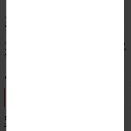
Κωδικός: REVFPT1497011
279,98 €
ή εως και
10 δόσεις
των
28,00
€
Με
SEESMART CE-level 1 προστατευτικά
και δερμάτινα πάνελ για
κράτημα, το παντελόνι
Continent 2 Pants
προσφέρει ασφάλεια και
άνεση σε απαιτητικές διαδρομές.
...περισσότερα
ΕΠΙΛΟΓΗ ΧΡΩΜΑΤΟΣ:
ΕΠΙΛΟΓΗ ΜΕΓΕΘΟΥΣ & ΔΙΑΘΕΣΙΜΟΤΗΤΑ:
Μεγεθολόγιο