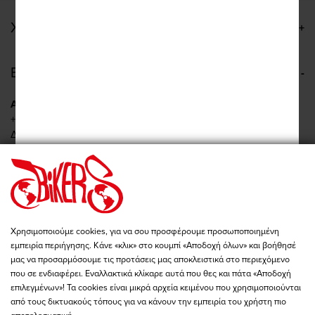
ΧΡΗΣΙΜΟΙ ΣΥΝΔΕΣΜΟΙ
ΕΠΙΚΟΙΝΩΝΙΑ
Αναγεννήσεως 9, Νέα Φιλαδέλφεια
+30 210 277 2422
Δευ - Τετ: 09:00 - 19:00
Τρι - Πεμ - Παρ: 09:00 - 20:00
Σαβ: 10:00 - 15:00
Πειραιώς 86, Αθήνα
+30 210 342 4454
Δευ - Παρ: 09:00 - 19:00
Χρησιμοποιούμε cookies, για να σου προσφέρουμε προσωποποιημένη
Σαβ: 10:00 - 15:00
εμπειρία περιήγησης. Κάνε «κλικ» στο κουμπί «Αποδοχή όλων» και βοήθησέ
store@bikers-world.gr
μας να προσαρμόσουμε τις προτάσεις μας αποκλειστικά στο περιεχόμενο
που σε ενδιαφέρει. Εναλλακτικά κλίκαρε αυτά που θες και πάτα «Αποδοχή
ΑΦΜ: 802835511
επιλεγμένων»! Τα cookies είναι μικρά αρχεία κειμένου που χρησιμοποιούνται
Αριθμός Γ.Ε.ΜΗ. 183646801000
από τους δικτυακούς τόπους για να κάνουν την εμπειρία του χρήστη πιο