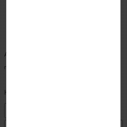
XS
S
M
L
XL
S
M
L
XL
XXL
Κράνος HJC i31 TEVIS
Καλοκαιρινά γάντια
MC3HSF
ALPINESTARS COPPER
BLACK
159,90€
56,00€
179,90€
Αξιολογήσεις
Γράψτε πρώτος μια αξιολόγηση για αυτό το προϊόν
Η δική σου αξιολόγηση