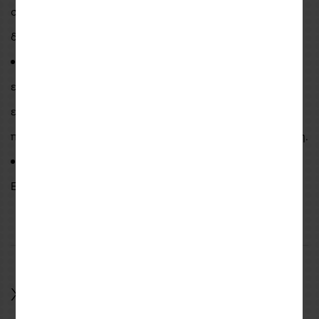
σχεδιασμό είναι ο εκτεταμένος αριθμός πλευρικών και
διαμήκων καναλιών ροής αέρα.
Ο καινοτόμος σχεδιασμός του Nucleon Plasma
επιτρέπει στο προστατευτικό να συμπιέζεται και να
επεκτείνεται μόνο του, το οποίο προσφέρει μια εξαιρετικά
προσαρμοστική εφαρμογή για απόλυτη άνεση του αναβάτη.
Προστατευτικό πλάτης: Κατηγορία II EN 1621-2:2014
Επίπεδο 2.
Χαρακτηριστικά