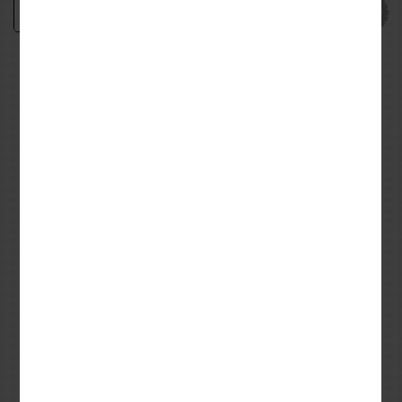
Προσθήκη
−
+
Εναλλακτικές προτάσεις
ALPINESTARS
ALPINESTARS
M
S
M
L
XL
XXL
Μπουφάν Alpinestars
T-Shirt Alpinestars Always
GRAVITY DRYSTAR®
2.0 CSF Grey
BlacK
169,00€
29,95€
229,51€