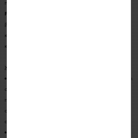
πυκνότητας, του πάχους και της ευκαμψίας. Η
πλάτη
Plasma
είναι ένα φιλικό προς το περιβάλλον προϊόν,
βιώσιμο και ελαφρύ με μέγιστη απορρόφηση των
κραδασμών, ενώ ο έξυπνος σχεδιασμός του προσφέρει
κορυφαία άνεση, και διαπνοή.
Χαρακτηριστικά:
Η υιοθέτηση της τεχνολογίας Nucleon Plasma επιτρέπει
στην Alpinestars να προσαρμόζει τη γεωμετρία σε όλο το
προστατευτικό, με αποτέλεσμα να διαθέτει εκτεταμένες
οπές, ενώ εξακολουθεί να υπερβαίνει κατά πολύ τις
απαιτήσεις επιδόσεων πρόσκρουσης των προτύπων CE.
Ένα άλλο χαρακτηριστικό που ξεχωρίζει σε αυτόν τον