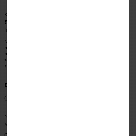
Κωδικός: AS65265243
59,95 €
ή εως και
2 δόσεις
των
29,98
€
Νέας γενιάς προστατευτικά πλάτης από την πρωτοπόρο στην
ασφάλεια του αναβάτη, Alpinestars. Το εξαιρετικά ελαφρύ
προστατευτικό ένθετο πλάτης Nucleon Plasma έρχεται να αλλάξει
τα δεδομένα στην προστασία. 60 χρόνια καινοτομίας και
εκτεταμένων δοκιμών και ερευνών οδήγησαν στην τ
...περισσότερα
ΕΠΙΛΟΓΗ ΜΕΓΕΘΟΥΣ & ΔΙΑΘΕΣΙΜΟΤΗΤΑ:
S
M
L
ΝΕΑ ΦΙΛΑΔΕΛΦΕΙΑ:
ΕΠΙΛΕΞΤΕ ΜΕΓΕΘΟΣ
ΑΘΗΝΑ:
ΕΠΙΛΕΞΤΕ ΜΕΓΕΘΟΣ