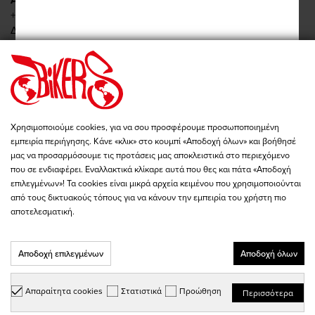
Αναγεννήσεως 9, Νέα Φιλαδέλφεια
+30 210 277 2422
Δευ - Τετ: 09:00 - 19:00
Τρι - Πεμ - Παρ: 09:00 - 20:00
Σαβ: 10:00 - 15:00
Πειραιώς 86, Αθήνα
+30 210 342 4454
Δευ - Παρ: 09:00 - 19:00
Χρησιμοποιούμε cookies, για να σου προσφέρουμε προσωποποιημένη
Σαβ: 10:00 - 15:00
εμπειρία περιήγησης. Κάνε «κλικ» στο κουμπί «Αποδοχή όλων» και βοήθησέ
store@bikers-world.gr
μας να προσαρμόσουμε τις προτάσεις μας αποκλειστικά στο περιεχόμενο
που σε ενδιαφέρει. Εναλλακτικά κλίκαρε αυτά που θες και πάτα «Αποδοχή
ΑΦΜ: 802835511
επιλεγμένων»! Τα cookies είναι μικρά αρχεία κειμένου που χρησιμοποιούνται
Αριθμός Γ.Ε.ΜΗ. 183646801000
από τους δικτυακούς τόπους για να κάνουν την εμπειρία του χρήστη πιο
αποτελεσματική.
Αποδοχή επιλεγμένων
Αποδοχή όλων
Copyright © 2026 - BIKER'S WORLD - All Rights Reserved
Designed & Developed with Keyvos by
info
cube
Απαραίτητα cookies
Στατιστικά
Προώθηση
Περισσότερα
Επιλογή Μάρκας...