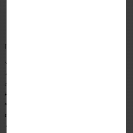
ΠΕΡΙΓΡΑΦΗ
ΧΑΡΑΚΤΗΡΙΣΤΙΚΑ
ΑΞΙΟΛΟΓΗΣΕΙΣ
Περιγραφή
Νέας γενιάς
προστατευτικά πλάτης
από την πρωτοπόρο
στην ασφάλεια του αναβάτη,
Alpinestars
. Το εξαιρετικά
ελαφρύ προστατευτικό ένθετο πλάτης
Nucleon
Plasma
έρχεται να αλλάξει τα δεδομένα στην προστασία.
60 χρόνια καινοτομίας και εκτεταμένων δοκιμών και
ερευνών οδήγησαν στην τεχνολογία Plasma, την τέλεια
ισορροπία μεταξύ της απορρόφησης κραδασμού, της