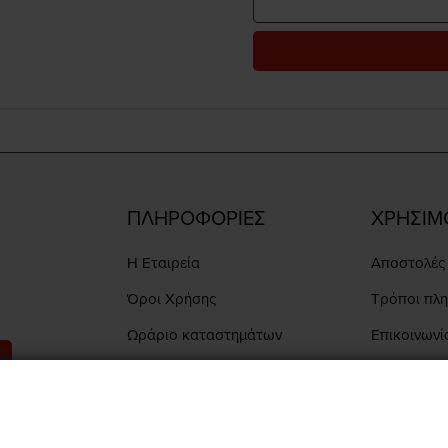
ΠΛΗΡΟΦΟΡΙΕΣ
ΧΡΗΣΙΜ
Η Εταιρεία
Αποστολές 
Όροι Χρήσης
Τρόποι πλ
Ωράριο καταστημάτων
Επικοινωνί
Εξέλιξη Πα