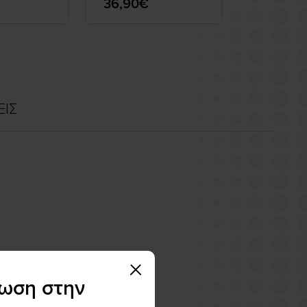
€
36,90€
29,90€
ΕΙΣ
τωση στην