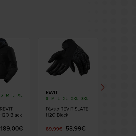
REVIT
RD.MOTO
S
M
L
XL
S
M
L
XL
XXL
3XL
REVIT
Γάντια REVIT SLATE
Κεντρικό 
 H2O Black
H2Ο Black
Στάντ RD
Honda 110
Twin 202
189,00€
53,99€
200,00
89,99€