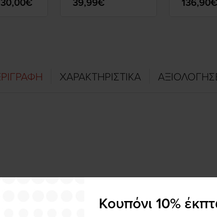
130,00€
39,99€
136,90
400/500
'15-20
ΡΙΓΡΑΦΗ
ΧΑΡΑΚΤΗΡΙΣΤΙΚΑ
ΑΞΙΟΛΟΓΗΣ
Κουπόνι 10% έκπ