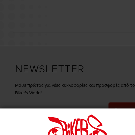
NEWSLETTER
Μάθε πρώτος για νέες κυκλοφορίες και προσφορές από το
Biker's World!
Εγγραφή
Συμφωνώ με τους
όρους & προϋποθέσεις