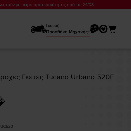
λεστούν με σειρά προτεραιότητας από τις 24/08.
Γκαράζ
Προσθήκη Mηχανής+
ροχες Γκέτες Tucano Urbano 520E
 TUC520