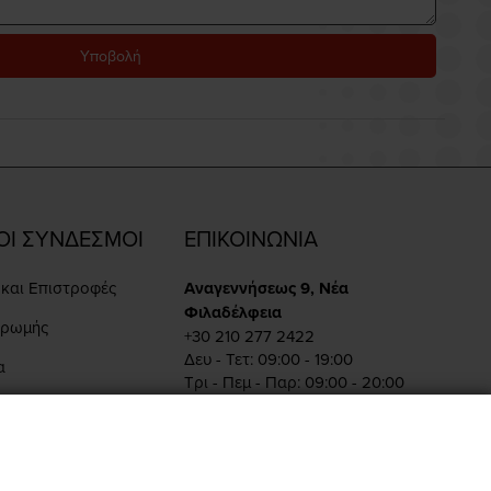
Υποβολή
ΟΙ ΣΥΝΔΕΣΜΟΙ
ΕΠΙΚΟΙΝΩΝΙΑ
και Επιστροφές
Αναγεννήσεως 9, Νέα
Φιλαδέλφεια
ηρωμής
+30 210 277 2422
Δευ - Τετ: 09:00 - 19:00
α
Τρι - Πεμ - Παρ: 09:00 - 20:00
Σαβ: 10:00 - 15:00
ραγγελίας
Πειραιώς 86, Αθήνα
+30 210 342 4454