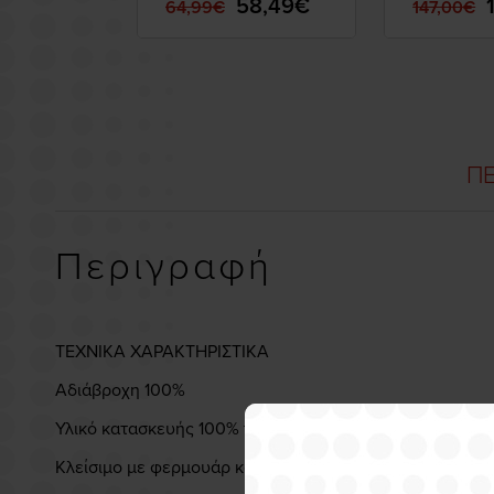
58,49€
64,99€
147,00€
125/250/
ΠΕ
Περιγραφή
ΤΕΧΝΙΚΑ ΧΑΡΑΚΤΗΡΙΣΤΙΚΑ
Αδιάβροχη 100%
Υλικό κατασκευής 100% πολυαμίδιο
Κλείσιμο με φερμουάρ και velcro