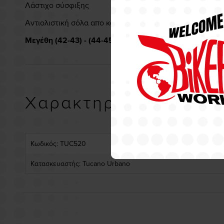
Λάστιχο σύσφιξης
Αντιολιστική σόλα απο καουτσούκ
Μεγέθη (42-43) - (44-45) - (46-47)
Χαρακτηριστικά
Κωδικός: TUC520
Κατασκευαστής: Tucano Urbano