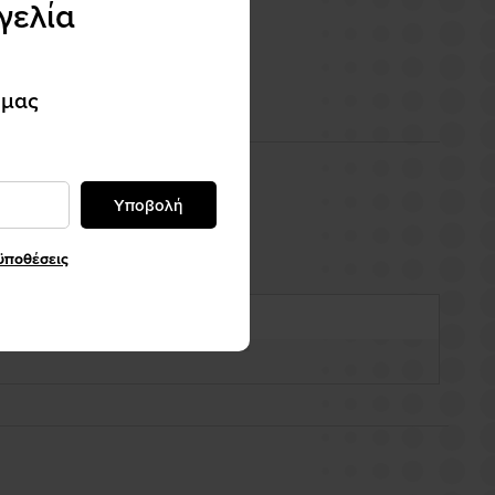
γελία
 μας
Υποβολή
ϋποθέσεις