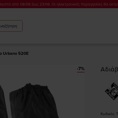
ειστά από 08/08 έως 23/08. Οι ηλεκτρονικές παραγγελίες θα εκτε
Αναζήτηση
no Urbano 520E
Αδιάβ
-7%
Κωδικός: