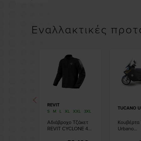
Εναλλακτικές προτ
REVIT
TUCANO 
S
M
L
XL
XXL
3XL
Αδιάβροχο Τζάκετ
Κουβέρτα
REVIT CYCLOΝΕ 4
Urbano
H2O BLACK
TERMOSC
Peugeot Sa