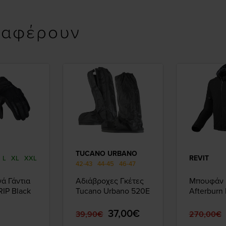
ιαφέρουν
TUCANO URBANO
REVIT
L
XL
XXL
42-43
44-45
46-47
νά Γάντια
Αδιάβροχες Γκέτες
Μπουφάν 
IP Black
Tucano Urbano 520E
Afterburn
37,00€
39,90€
270,00€