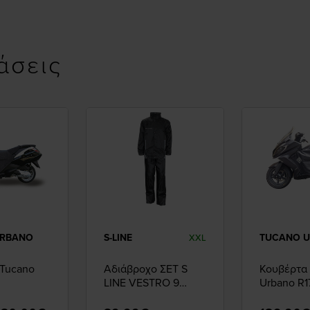
άσεις
URBANO
S-LINE
TUCANO 
XXL
 Tucano
Αδιάβροχο ΣΕΤ S
Κουβέρτα
LINE VESTRO 9
Urbano R1
UD R157
BLACK
KYMCO
telis
DOWNTO