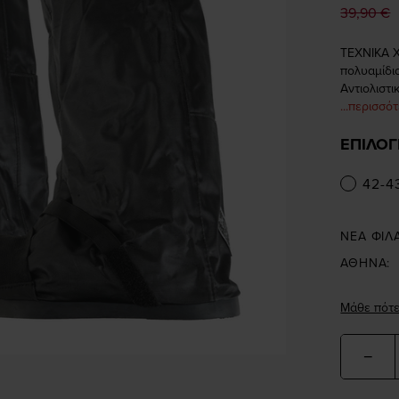
39,90 €
ΤΕΧΝΙΚΑ Χ
πολυαμίδι
Αντιολιστι
...περισσό
ΕΠΙΛΟΓ
42-4
ΝΕΑ ΦΙΛ
ΑΘΗΝΑ:
Μάθε πότε
−