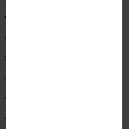
Περιγραφή
ΤΕΧΝΙΚΑ ΧΑΡΑΚΤΗΡΙΣΤΙΚΑ
100% Αδιάβροχο
Εξωτερικό περίβλημα: 100% πολυεστέρας
Ανακλαστικά σημεία
Μεγάλη ορατότητα και εξαιρετικά ελαφρύ
Κορδόνι σύσφιξης στη μέση