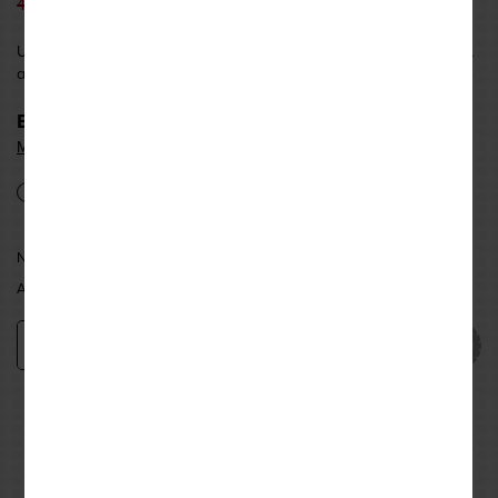
21,50 €
42,99 €
UNIK Αδιάβροχο Τζάκετ RJ01 για την καλύτερη δυνατή προστασία
απο τη βροχή.
...περισσότερα
ΕΠΙΛΟΓΗ ΜΕΓΕΘΟΥΣ & ΔΙΑΘΕΣΙΜΟΤΗΤΑ:
Μεγεθολόγιο
S
M
L
XL
ΝΕΑ ΦΙΛΑΔΕΛΦΕΙΑ:
ΕΠΙΛΕΞΤΕ ΜΕΓΕΘΟΣ
ΑΘΗΝΑ:
ΕΠΙΛΕΞΤΕ ΜΕΓΕΘΟΣ
Προσθήκη
−
+
Εναλλακτικές προτάσεις