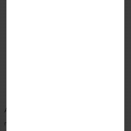
CGM
NEXX
M
L
XL
S
M
L
XL
Παιδικό Κράνος CGM MINI
Κράνος NEXX Y.100R
COMICS 261G Fucsia
FULL Black Mat
79,19€
186,00€
87,99€
206,99€
Αξιολογήσεις
Γράψτε πρώτος μια αξιολόγηση για αυτό το προϊόν