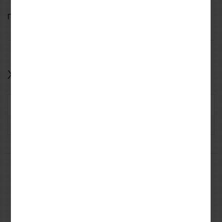
Περιλαμβάνει τσάντα μεταφοράς
Χαρακτηριστικά
Κωδικός: UNIKRJ01
Κατασκευαστής: UNIK
Μπορεί να σας ενδιαφέρουν