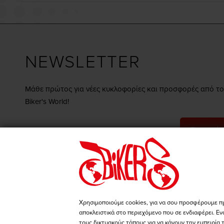
NEWSLETTER
Μάθε πρώτος για νέες κυκλοφορίες και προσφορές από το
Biker's World!
Εγγραφή
Συμφωνώ με τους
όρους & προϋποθέσεις
Μπες στη σελίδα μας στο
Μπες στη σελίδ
Facebook
Instagram
Χρησιμοποιούμε cookies, για να σου προσφέρουμε π
αποκλειστικά στο περιεχόμενο που σε ενδιαφέρει. Εν
τους δικτυακούς τόπους για να κάνουν την εμπειρία 