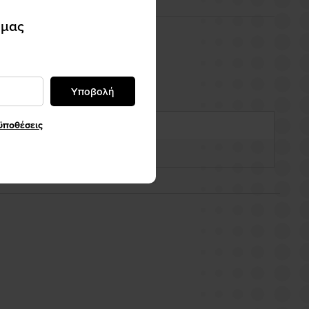
 μας
Υποβολή
ϋποθέσεις