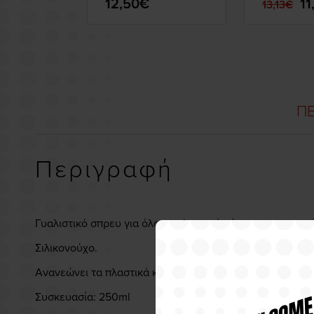
12,50€
11
13,13€
ΠΕ
Περιγραφή
Γυαλιστικό σπρευ για όλα τα πλαστικά μέρη της μοτοσυκ
Σιλικονούχο.
Ανανεώνει τα πλαστικά και αφήνει ένα φιλμ προστασίας.
Συσκευασία: 250ml