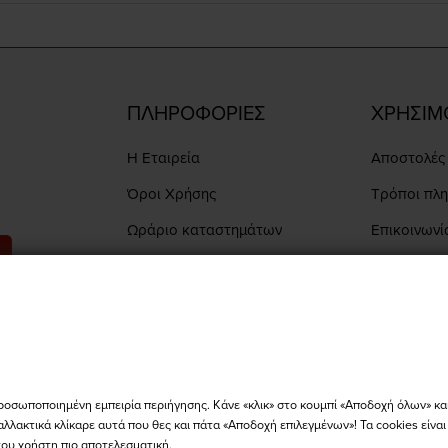
ΠΛΗΡΟΦΟΡΙΕΣ
ΧΡΗΣΙΜ
Η Εταιρεία
Αποστολές 
Όροι Χρήσης
Τρόποι πλ
Ωράριο καταστημάτων
Επικοινωνί
Εξέλιξη Πα
α μας στο
ροσωποποιημένη εμπειρία περιήγησης. Κάνε «κλικ» στο κουμπί «Αποδοχή όλων» κα
αλλακτικά κλίκαρε αυτά που θες και πάτα «Αποδοχή επιλεγμένων»! Τα cookies είνα
του χρήστη πιο αποτελεσματική.