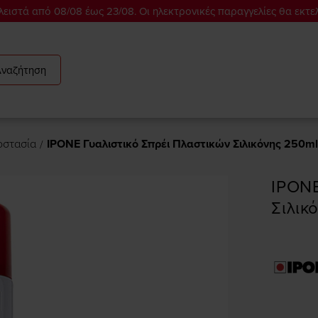
ειστά από 08/08 έως 23/08. Οι ηλεκτρονικές παραγγελίες θα εκτε
Αναζήτηση
οστασία
IPONE Γυαλιστικό Σπρέι Πλαστικών Σιλικόνης 250ml
IPONE
Σιλικ