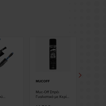
MUCOFF
MUCOFF
Muc-Off Σπρέι
Muc-Off Κ
ού
Γυαλιστικό με Κερί
Ζελατινων
PLE Σετ
400ML
Remover 