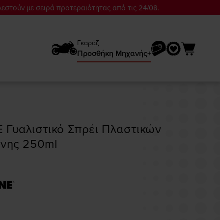
λεστούν με σειρά προτεραιότητας από τις 24/08.
Γκαράζ
Προσθήκη Mηχανής+
 Γυαλιστικό Σπρέι Πλαστικών
όνης 250ml