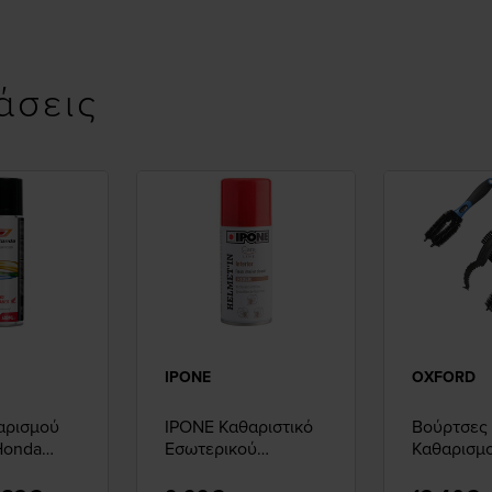
άσεις
IPONE
OXFORD
αρισμού
IPONE Καθαριστικό
Βούρτσες
Honda
Εσωτερικού
Καθαρισμ
Κράνους
OXFORD TRI
3τμχ