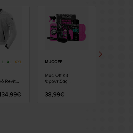
MUCOFF
IPONE
L
XL
XXL
Muc-Off Kit
IPONE Καθ
νό Revit
Φροντίδας
Σπρέι Αλυ
ilver
Περιποίησης
134,99€
38,99€
22,00€