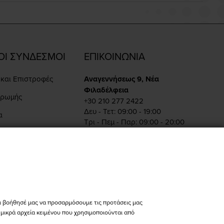
ΟΙ ΣΥΝΔΕΣΜΟΙ
ΕΠΙΚΟΙΝΩΝΙΑ
και Επιστροφές
Αναγεννήσεως 9, Νέα
Φιλαδέλφεια
ηρωμής
+30 210 277 2422
Δευ - Τετ: 09:00 - 19:00
α
Τρι - Πεμ - Παρ: 09:00 - 20:00
Σαβ: 10:00 - 15:00
ραγγελίας
Πειραιώς 86, Αθήνα
+30 210 342 4454
Δευ - Παρ: 09:00 - 19:00
Σαβ: 10:00 - 15:00
store@bikers-world.gr
ι βοήθησέ μας να προσαρμόσουμε τις προτάσεις μας
ι μικρά αρχεία κειμένου που χρησιμοποιούνται από
ΑΦΜ: 802835511