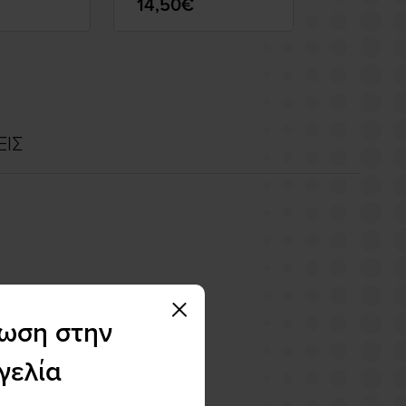
14,50€
8,49€
ΕΙΣ
τωση στην
γελία