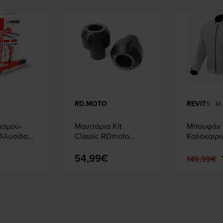
RD.MOTO
REVIT
S
M
ισμού-
Μανιτάρια Kit
Μπουφάν
Αλυσίδας
Classic RDmoto
Καλοκαιρι
Yamaha TDM 900
Eclipse 2 S
54,99€
149,99€