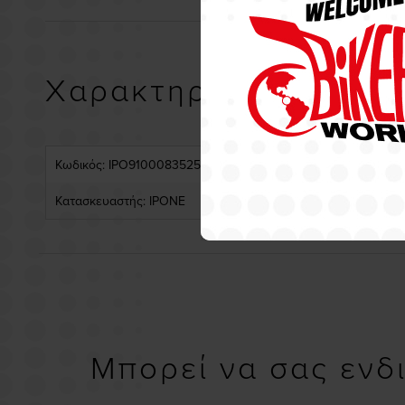
Χαρακτηριστικά
Κωδικός: IPO91000835250
Κατασκευαστής: IPONE
Μπορεί να σας ενδ