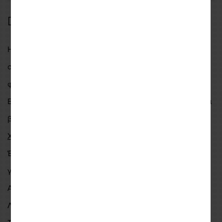
Description
Η βούρτσα ελαστικών και ζάντας είναι ο απόλυτος
σύντροφος καθαρισμού για να διατηρήσετε το όχημα σας
φρέσκο ​​από το εργοστάσιο μετά από μια βαρετή βόλτα.
Εξερευνήστε τη σειρά των πινέλων μας για να μάθετε ποια
βούρτσα είναι η καλύτερη για κάθε μέρος της μηχανής.
Χαρακτηριστικά
:
Έχει σχήμα και περίγραμμα ειδικά για να απομακρύνει
γρήγορα τη βρωμιά από το ελαστικό και την ζάντα
Ανθεκτικές τρίχες
Λαβή από καουτσούκ