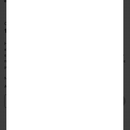
Code: MUC369
13,99 €
Η βούρτσα ελαστικών και ζάντας είναι ο απόλυτος σύντροφος
καθαρισμού για να διατηρήσετε το όχημα σας φρέσκο ​​από το
εργοστάσιο μετά από μια βαρετή βόλτα.Εξερευνήστε τη σειρά των
πινέλων μας για να μάθετε ποια βούρτσα είναι η καλύτερη για κάθε
μέρος της μηχανής.Χαρακτηριστικά:Έχε
...more
NEA FILADELFEIA:
AVAILABLE
ATHENS:
AVAILABLE
Add
−
+
Εναλλακτικές προτάσεις