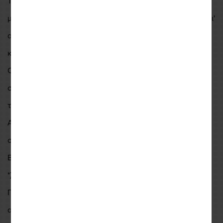
Το τρίψιμο της βρωμιάς από το ελαστικό και την ζάντα σας
μετά από μια μεγάλη βόλτα μπορεί να είναι μια αγγαρεία, γι'
αυτό σχεδιάσαμε μια συγκεκριμένη βούρτσα για να
κάνουμε τη δουλειά λίγο πιο εύκολη.
Οι πιο σκληρές από το μέσο όρο τρίχες από νάιλον κάνουν
σύντομο αποτέλεσμα οποιασδήποτε βρωμιάς έχει μαζέψει
το ποδήλατό σας από το δρόμο ή το μονοπάτι.
Απλώς ψεκάστε λίγο από το ροζ Nano Tech Bike Cleaner
στις πληγείσες περιοχές, ανακινήστε με το Tire & Cassette
Brush και ξεπλύνετε.
*
Σημείωση:
Για να διατηρήσετε την απόδοση όλων των βουρτσών,
αποφύγετε τη χρήση με βραστό νερό και σε ζεστά μέρη.