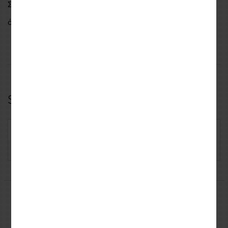
Συνιστούμε να χρησιμοποιείτε ζεστό νερό και να αφήνετε
όλα τα ζεστά μέρη να κρυώσουν πριν από τη χρήση.
Specifications
SKU: MUC369
Manufacturer: MUCOFF
Μπορεί να σας ενδιαφέρουν